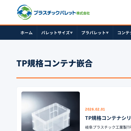
ホーム
パレットサイズ
プラパレット
コンテ
▼
▼
TP規格コンテナ嵌合
2026.02.01
TP規格コンテナシ
岐阜プラスチック工業製TP