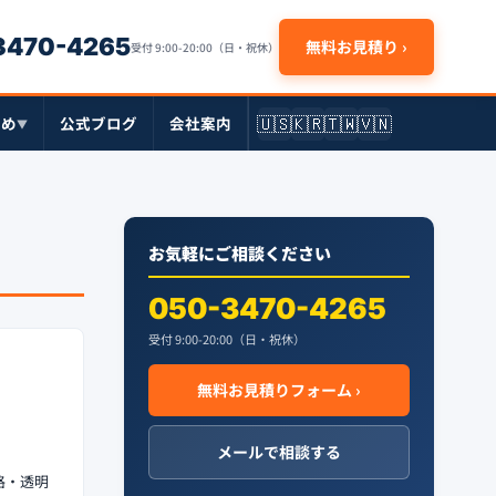
-3470-4265
無料お見積り ›
受付 9:00-20:00（日・祝休）
🇺🇸
🇰🇷
🇹🇼
🇻🇳
とめ
公式ブログ
会社案内
▼
お気軽にご相談ください
050-3470-4265
受付 9:00-20:00（日・祝休）
無料お見積りフォーム ›
メールで相談する
格・透明