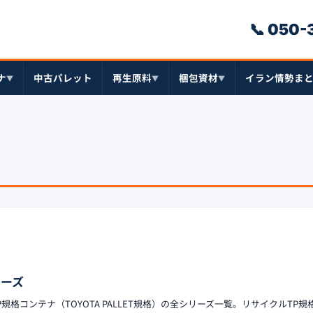
📞 050
ナ
中古パレット
再生原料
梱包資材
イラン情勢ま
▼
▼
▼
リーズ
規格コンテナ（TOYOTA PALLET規格）の全シリーズ一覧。リサイクルTP規