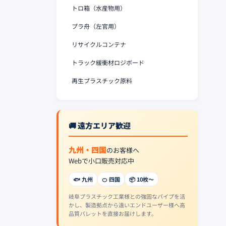
トロ箱（水産物用）
プラ舟（左官用）
リサイクルコンテナ
トラック緩衝材ロジボード
再生プラスチック原料
🚚 遠方エリア歓迎
九州・四国
のお客様へ
Webで小口販売対応中
🐟 九州
🍊 四国
📦 10枚〜
岐阜プラスチック工業様との強固なパイプを活
かし、製造拠点から遠いエンドユーザー様へ高
品質パレットを直接お届けします。