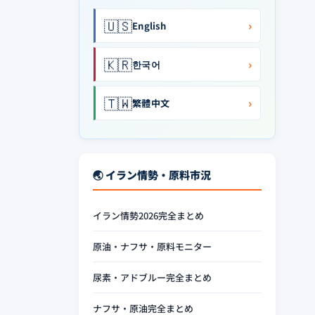
🇺🇸
›
English
🇰🇷
›
한국어
🇹🇼
›
繁體中文
🌏 イラン情勢・原料市況
イラン情勢2026完全まとめ
原油・ナフサ・原料モニター
尿素・アドブルー完全まとめ
ナフサ・原油完全まとめ