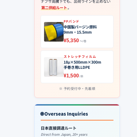
ナフサ高騰下でも、出荷ラインを止めない
第二供給ルート
。
PPバンド
中国製バージン原料
9mm・15.5mm
¥5,350
〜/巻
ストレッチフィルム
18μ×500mm×300m
手巻き用LLDPE
¥1,500
/本
予約受付中・先着順
🌐 Overseas Inquiries
日本直接調達ルート
Direct from Japan, 20+ years