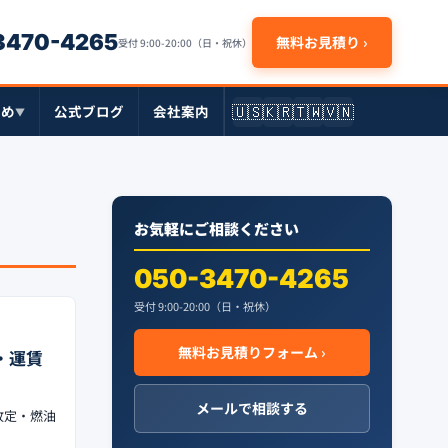
-3470-4265
無料お見積り ›
受付 9:00-20:00（日・祝休）
🇺🇸
🇰🇷
🇹🇼
🇻🇳
とめ
公式ブログ
会社案内
▼
お気軽にご相談ください
050-3470-4265
受付 9:00-20:00（日・祝休）
無料お見積りフォーム ›
・運賃
メールで相談する
改定・燃油