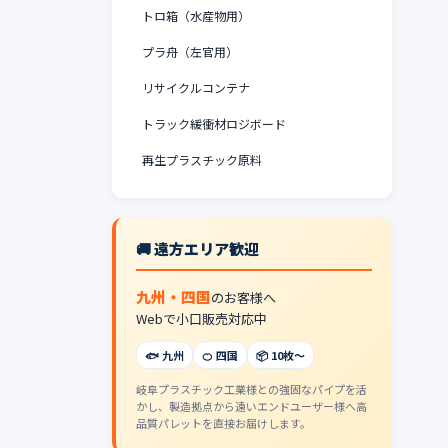
トロ箱（水産物用）
プラ舟（左官用）
リサイクルコンテナ
トラック緩衝材ロジボード
再生プラスチック原料
🚚 遠方エリア歓迎
九州・四国
のお客様へ
Webで小口販売対応中
🐟 九州
🍊 四国
📦 10枚〜
岐阜プラスチック工業様との強固なパイプを活
かし、製造拠点から遠いエンドユーザー様へ高
品質パレットを直接お届けします。