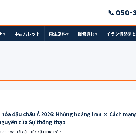
📞 050-
ナ
中古パレット
再生原料
梱包資材
イラン情勢ま
▼
▼
▼
h hóa dầu châu Á 2026: Khủng hoảng Iran × Cách mạn
nguyên của Sự thông thạo
ích hoạt tái cấu trúc cấu trúc trê…