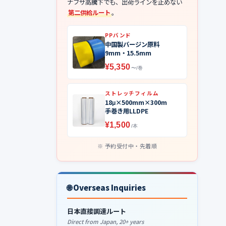
ナフサ高騰下でも、出荷ラインを止めない
第二供給ルート
。
PPバンド
中国製バージン原料
9mm・15.5mm
¥5,350
〜/巻
ストレッチフィルム
18μ×500mm×300m
手巻き用LLDPE
¥1,500
/本
予約受付中・先着順
🌐 Overseas Inquiries
日本直接調達ルート
Direct from Japan, 20+ years