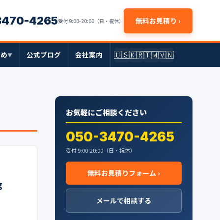
3470-4265
無料お見積り ›
受付 9:00-20:00（日・祝休）
🇺🇸
🇰🇷
🇹🇼
🇻🇳
とめ
公式ブログ
会社案内
▼
お気軽にご相談ください
050-3470-4265
受付 9:00-20:00（日・祝休）
無料お見積りフォーム ›
g
メールで相談する