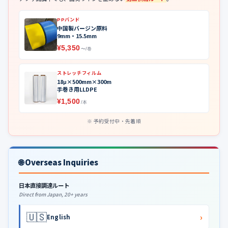
PPバンド
中国製バージン原料
9mm・15.5mm
¥5,350
〜/巻
ストレッチフィルム
18μ×500mm×300m
手巻き用LLDPE
¥1,500
/本
予約受付中・先着順
🌐 Overseas Inquiries
日本直接調達ルート
Direct from Japan, 20+ years
🇺🇸
›
English