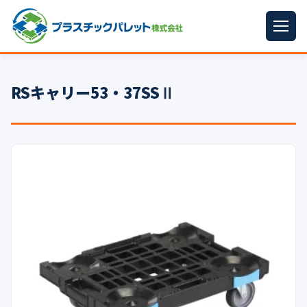
ホーム
RSキャリー53・37SSⅡ
パレットサイズ
▼
プラパレット
▼
コンテナ
▼
中古パレット
再生原料
▼
梱包資材
▼
イラン情勢まとめ
▼