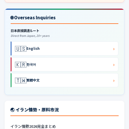
🌐 Overseas Inquiries
日本直接調達ルート
Direct from Japan, 20+ years
🇺🇸
›
English
🇰🇷
›
한국어
🇹🇼
›
繁體中文
🌏 イラン情勢・原料市況
イラン情勢2026完全まとめ