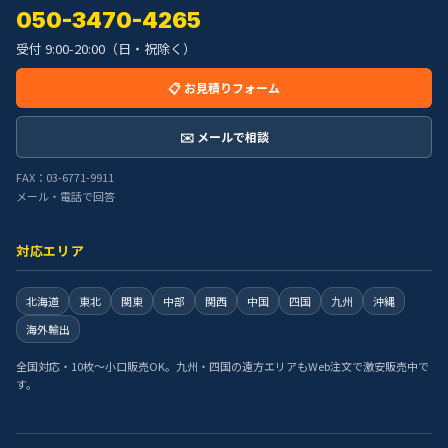
050-3470-4265
受付 9:00-20:00（日・祝除く）
📋 お見積りフォーム
✉️ メールで相談
FAX：03-6771-9911
メール・電話で回答
対応エリア
北海道
東北
関東
中部
関西
中国
四国
九州
沖縄
海外輸出
全国対応・10枚〜小口販売OK。九州・四国の遠方エリアもWeb注文で激安販売中で
す。