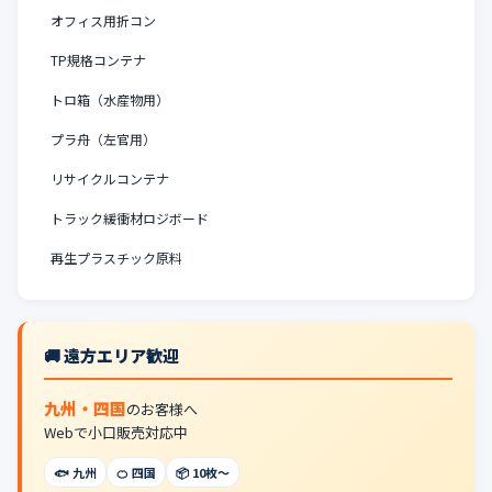
オフィス用折コン
TP規格コンテナ
トロ箱（水産物用）
プラ舟（左官用）
リサイクルコンテナ
トラック緩衝材ロジボード
再生プラスチック原料
🚚 遠方エリア歓迎
九州・四国
のお客様へ
Webで小口販売対応中
🐟 九州
🍊 四国
📦 10枚〜