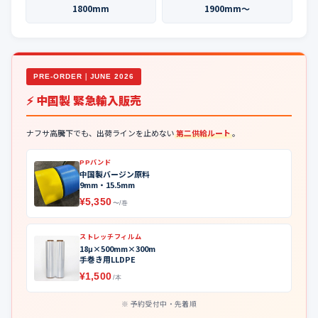
1800mm
1900mm〜
PRE-ORDER｜JUNE 2026
⚡ 中国製 緊急輸入販売
ナフサ高騰下でも、出荷ラインを止めない
第二供給ルート
。
PPバンド
中国製バージン原料
9mm・15.5mm
¥5,350
〜/巻
ストレッチフィルム
18μ×500mm×300m
手巻き用LLDPE
¥1,500
/本
予約受付中・先着順