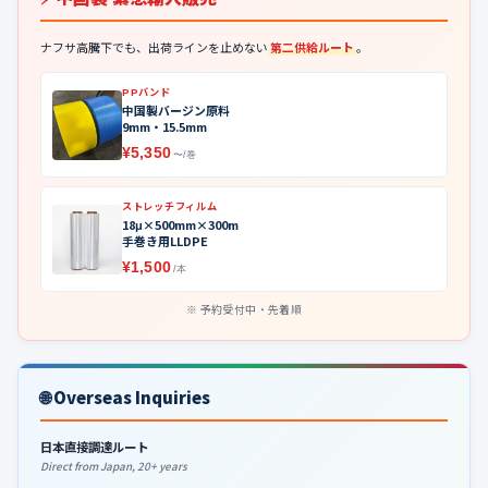
ナフサ高騰下でも、出荷ラインを止めない
第二供給ルート
。
PPバンド
中国製バージン原料
9mm・15.5mm
¥5,350
〜/巻
ストレッチフィルム
18μ×500mm×300m
手巻き用LLDPE
¥1,500
/本
予約受付中・先着順
🌐 Overseas Inquiries
日本直接調達ルート
Direct from Japan, 20+ years