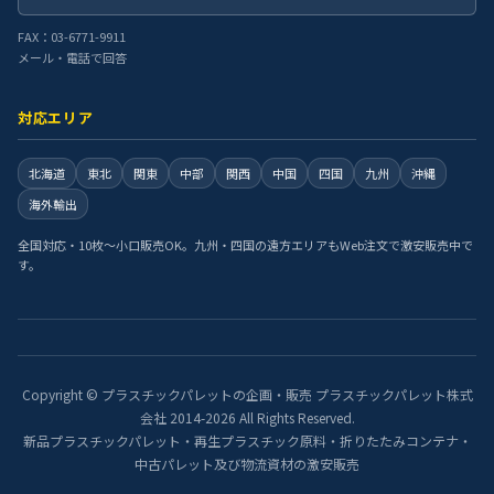
FAX：03-6771-9911
メール・電話で回答
対応エリア
北海道
東北
関東
中部
関西
中国
四国
九州
沖縄
海外輸出
全国対応・10枚〜小口販売OK。九州・四国の遠方エリアもWeb注文で激安販売中で
す。
Copyright © プラスチックパレットの企画・販売 プラスチックパレット株式
会社 2014-2026 All Rights Reserved.
新品プラスチックパレット・再生プラスチック原料・折りたたみコンテナ・
中古パレット及び物流資材の激安販売