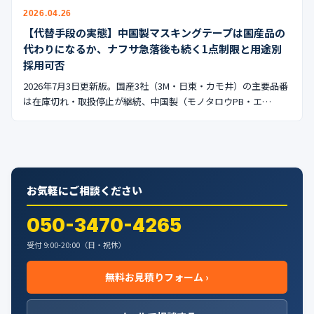
公式ブログ
2026.04.26
【代替手段の実態】中国製マスキングテープは国産品の
会社案内
代わりになるか、ナフサ急落後も続く1点制限と用途別
採用可否
🇺🇸
🇰🇷
🇹🇼
🇻🇳
2026年7月3日更新版。国産3社（3M・日東・カモ井）の主要品番
は在庫切れ・取扱停止が継続、中国製（モノタロウPB・エ…
お気軽にご相談ください
050-3470-4265
受付 9:00-20:00（日・祝休）
無料お見積りフォーム ›