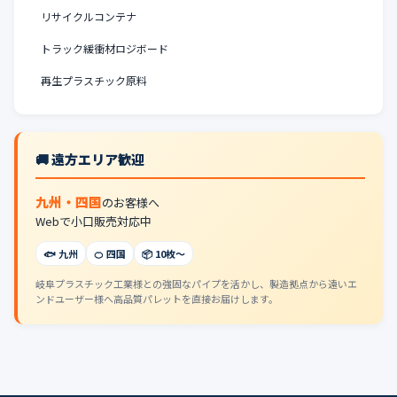
リサイクルコンテナ
トラック緩衝材ロジボード
再生プラスチック原料
🚚 遠方エリア歓迎
九州・四国
のお客様へ
Webで小口販売対応中
🐟 九州
🍊 四国
📦 10枚〜
岐阜プラスチック工業様との強固なパイプを活かし、製造拠点から遠いエ
ンドユーザー様へ高品質パレットを直接お届けします。