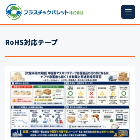
ホーム
RoHS対応テープ
パレットサイズ
▼
プラパレット
▼
コンテナ
▼
中古パレット
再生原料
▼
梱包資材
▼
イラン情勢まとめ
▼