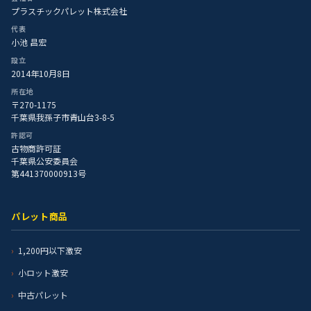
プラスチックパレット株式会社
代表
小池 昌宏
設立
2014年10月8日
所在地
〒270-1175
千葉県我孫子市青山台3-8-5
許認可
古物商許可証
千葉県公安委員会
第441370000913号
パレット商品
1,200円以下激安
小ロット激安
中古パレット