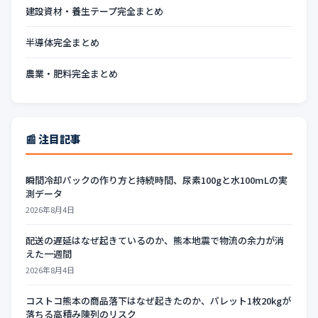
建設資材・養生テープ完全まとめ
半導体完全まとめ
農業・肥料完全まとめ
📰 注目記事
瞬間冷却パックの作り方と持続時間、尿素100gと水100mLの実
測データ
2026年8月4日
配送の遅延はなぜ起きているのか、熊本地震で物流の余力が消
えた一週間
2026年8月4日
コストコ熊本の商品落下はなぜ起きたのか、パレット1枚20kgが
落ちる高積み陳列のリスク