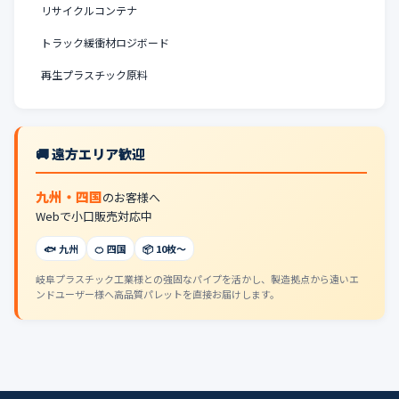
リサイクルコンテナ
トラック緩衝材ロジボード
再生プラスチック原料
🚚 遠方エリア歓迎
九州・四国
のお客様へ
Webで小口販売対応中
🐟 九州
🍊 四国
📦 10枚〜
岐阜プラスチック工業様との強固なパイプを活かし、製造拠点から遠いエ
ンドユーザー様へ高品質パレットを直接お届けします。