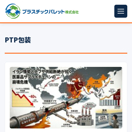
ホーム
PTP包装
パレットサイズ
▼
プラパレット
▼
コンテナ
▼
中古パレット
再生原料
▼
梱包資材
▼
イラン情勢まとめ
▼