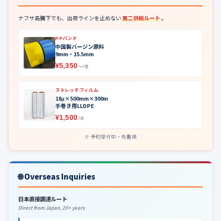
ナフサ高騰下でも、出荷ラインを止めない
第二供給ルート
。
PPバンド
中国製バージン原料
9mm・15.5mm
¥5,350
〜/巻
ストレッチフィルム
18μ×500mm×300m
手巻き用LLDPE
¥1,500
/本
予約受付中・先着順
🌐 Overseas Inquiries
日本直接調達ルート
Direct from Japan, 20+ years