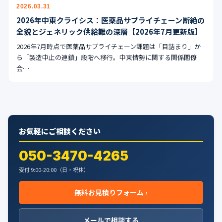
公式ブログ
2026.03.31
2026年中東クライシス：医薬品サプライチェーン断絶の
会社案内
全貌とジェネリック供給難の深層【2026年7月更新版】
2026年7月時点で医薬品サプライチェーン課題は「目詰まり」か
ら「製造中止の連鎖」段階へ移行。中東情勢に関する関係閣僚
🇺🇸
🇰🇷
🇹🇼
🇻🇳
会…
お気軽にご相談ください
050-3470-4265
受付 9:00-20:00（日・祝休）
無料お見積りフォーム ›
メールで相談する