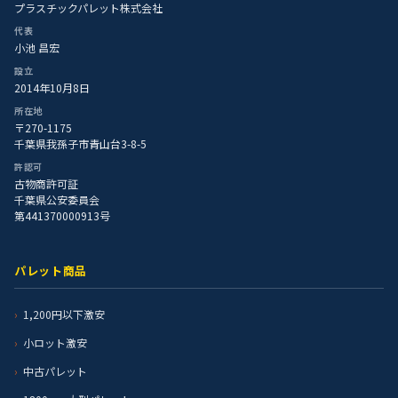
プラスチックパレット株式会社
代表
小池 昌宏
設立
2014年10月8日
所在地
〒270-1175
千葉県我孫子市青山台3-8-5
許認可
古物商許可証
千葉県公安委員会
第441370000913号
パレット商品
1,200円以下激安
小ロット激安
中古パレット