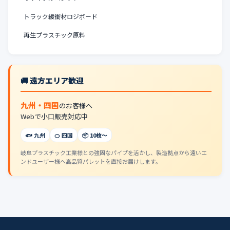
トラック緩衝材ロジボード
再生プラスチック原料
🚚 遠方エリア歓迎
九州・四国
のお客様へ
Webで小口販売対応中
🐟 九州
🍊 四国
📦 10枚〜
岐阜プラスチック工業様との強固なパイプを活かし、製造拠点から遠いエ
ンドユーザー様へ高品質パレットを直接お届けします。