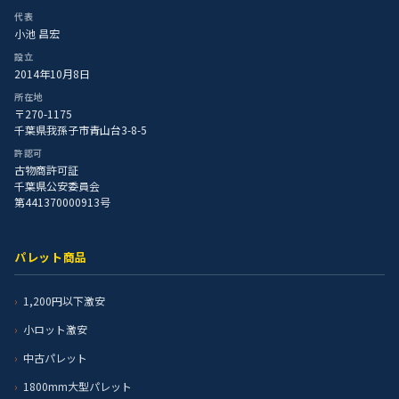
代表
小池 昌宏
設立
2014年10月8日
所在地
〒270-1175
千葉県我孫子市青山台3-8-5
許認可
古物商許可証
千葉県公安委員会
第441370000913号
パレット商品
1,200円以下激安
小ロット激安
中古パレット
1800mm大型パレット