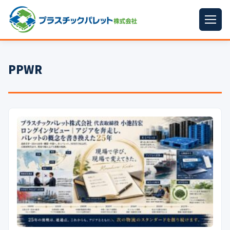
ホーム
PPWR
パレットサイズ
▼
プラパレット
▼
コンテナ
▼
中古パレット
再生原料
▼
梱包資材
▼
イラン情勢まとめ
▼