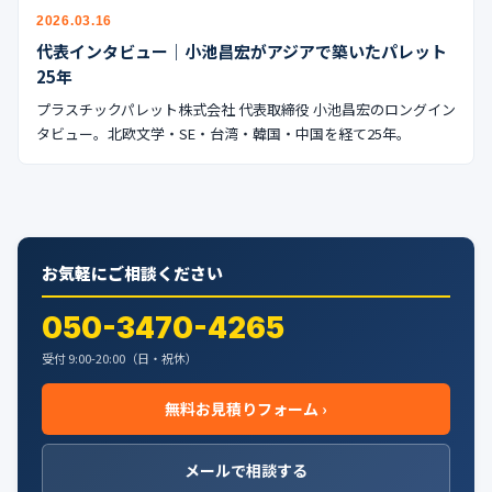
公式ブログ
2026.03.16
代表インタビュー｜小池昌宏がアジアで築いたパレット
会社案内
25年
プラスチックパレット株式会社 代表取締役 小池昌宏のロングイン
🇺🇸
🇰🇷
🇹🇼
🇻🇳
タビュー。北欧文学・SE・台湾・韓国・中国を経て25年。
お気軽にご相談ください
050-3470-4265
受付 9:00-20:00（日・祝休）
無料お見積りフォーム ›
メールで相談する