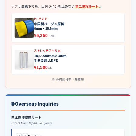
ナフサ高騰下でも、出荷ラインを止めない
第二供給ルート
。
PPバンド
中国製バージン原料
9mm・15.5mm
¥5,350
〜/巻
ストレッチフィルム
18μ×500mm×300m
手巻き用LLDPE
¥1,500
/本
予約受付中・先着順
🌐 Overseas Inquiries
日本直接調達ルート
Direct from Japan, 20+ years