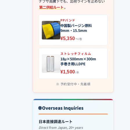
ナフサ高騰下でも、出荷ラインを止めない
第二供給ルート
。
PPバンド
中国製バージン原料
9mm・15.5mm
¥5,350
〜/巻
ストレッチフィルム
18μ×500mm×300m
手巻き用LLDPE
¥1,500
/本
予約受付中・先着順
🌐 Overseas Inquiries
日本直接調達ルート
Direct from Japan, 20+ years