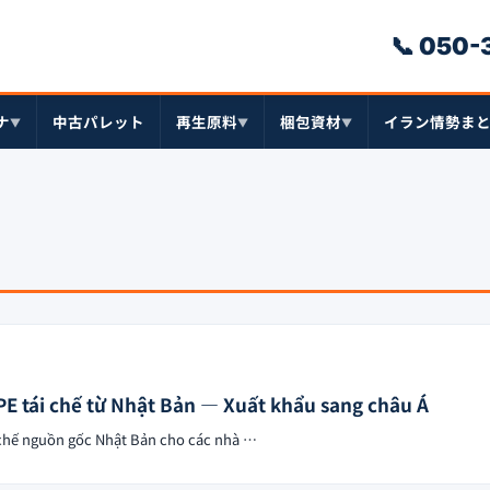
📞 050
ナ
中古パレット
再生原料
梱包資材
イラン情勢ま
▼
▼
▼
E tái chế từ Nhật Bản — Xuất khẩu sang châu Á
 chế nguồn gốc Nhật Bản cho các nhà …