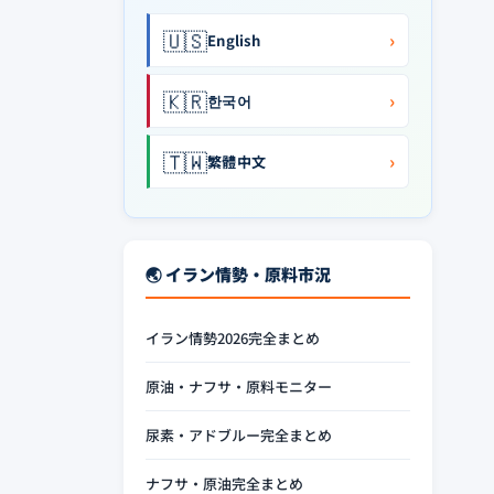
🇺🇸
›
English
🇰🇷
›
한국어
🇹🇼
›
繁體中文
🌏 イラン情勢・原料市況
イラン情勢2026完全まとめ
原油・ナフサ・原料モニター
尿素・アドブルー完全まとめ
ナフサ・原油完全まとめ