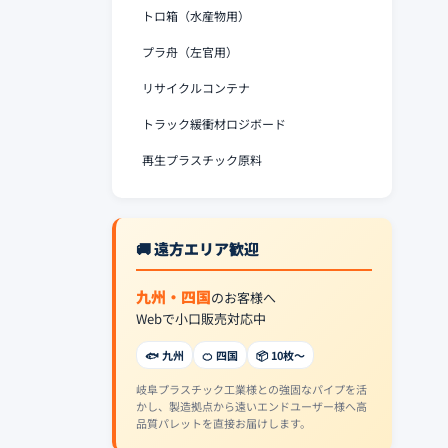
トロ箱（水産物用）
プラ舟（左官用）
リサイクルコンテナ
トラック緩衝材ロジボード
再生プラスチック原料
🚚 遠方エリア歓迎
九州・四国
のお客様へ
Webで小口販売対応中
🐟 九州
🍊 四国
📦 10枚〜
岐阜プラスチック工業様との強固なパイプを活
かし、製造拠点から遠いエンドユーザー様へ高
品質パレットを直接お届けします。