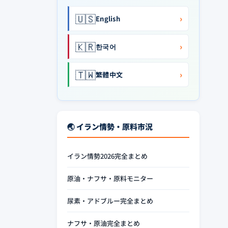
🇺🇸
›
English
🇰🇷
›
한국어
🇹🇼
›
繁體中文
🌏 イラン情勢・原料市況
イラン情勢2026完全まとめ
原油・ナフサ・原料モニター
尿素・アドブルー完全まとめ
ナフサ・原油完全まとめ