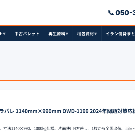
📞 050
ナ
中古パレット
再生原料
梱包資材
イラン情勢ま
▼
▼
▼
ラパレ 1140mm×990mm OWD-1199 2024年問題対策
1199。寸法1140×990、1000kg仕様、片面使用4方差し。1枚から全国出荷、当日