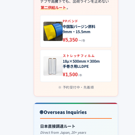
ナフサ高騰下でも、出荷ラインを止めない
第二供給ルート
。
PPバンド
中国製バージン原料
9mm・15.5mm
¥5,350
〜/巻
ストレッチフィルム
18μ×500mm×300m
手巻き用LLDPE
¥1,500
/本
予約受付中・先着順
🌐 Overseas Inquiries
日本直接調達ルート
Direct from Japan, 20+ years