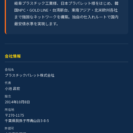
岐阜プラスチック工業様、日本プラパレット様をはじめ、韓
国NPC・GOLD LINE・台湾新台、東南アジア・北米欧州各社
まで強固なネットワークを構築。独自の仕入れルートで国内
最安値水準を実現します。
会社情報
会社名
プラスチックパレット株式会社
代表
小池 昌宏
設立
2014年10月8日
所在地
〒270-1175
千葉県我孫子市青山台3-8-5
許認可