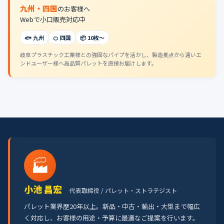
九州・四国
のお客様へ
Webで小口販売対応中
🐟 九州
🍊 四国
📦 10枚〜
岐阜プラスチック工業様との強固なパイプを活かし、製造拠点から遠いエ
ンドユーザー様へ高品質パレットを直接お届けします。
🏭
小池 昌宏
代表取締役 / パレット・ストラテジスト
パレット業界歴20年以上。新品・中古・輸出・大型まで幅広
く対応し、お客様の用途・予算に最適なご提案を行います。