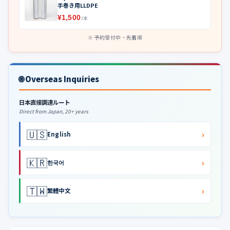
手巻き用LLDPE
¥1,500
/本
予約受付中・先着順
🌐 Overseas Inquiries
日本直接調達ルート
Direct from Japan, 20+ years
🇺🇸
›
English
🇰🇷
›
한국어
🇹🇼
›
繁體中文