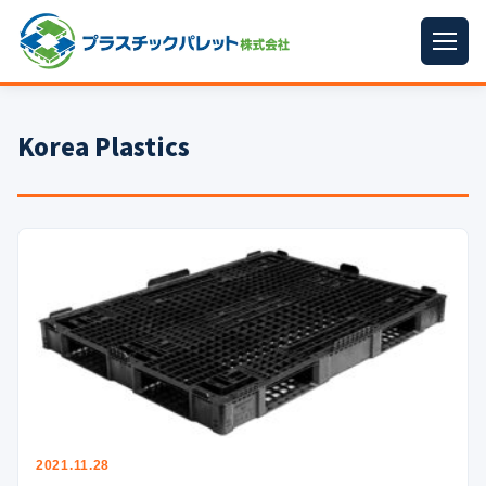
ホーム
Korea Plastics
パレットサイズ
▼
プラパレット
▼
コンテナ
▼
中古パレット
再生原料
▼
梱包資材
▼
イラン情勢まとめ
▼
2021.11.28