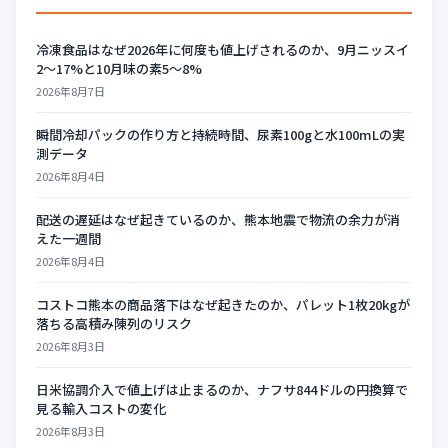
冷凍食品はなぜ2026年に何度も値上げされるのか、9月ニッスイ
2〜17%と10月味の素5〜8%
2026年8月7日
瞬間冷却パックの作り方と持続時間、尿素100gと水100mLの実
測データ
2026年8月4日
配送の遅延はなぜ起きているのか、熊本地震で物流の余力が消
えた一週間
2026年8月4日
コストコ熊本の商品落下はなぜ起きたのか、パレット1枚20kgが
落ちる高積み陳列のリスク
2026年8月3日
日米協調介入で値上げは止まるのか、ナフサ844ドルの円換算で
見る輸入コストの変化
2026年8月3日