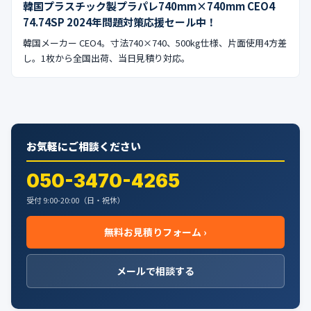
韓国プラスチック製プラパレ740mm×740mm CEO4
公式ブログ
74.74SP 2024年問題対策応援セール中！
会社案内
韓国メーカー CEO4。寸法740×740、500kg仕様、片面使用4方差
し。1枚から全国出荷、当日見積り対応。
🇺🇸
🇰🇷
🇹🇼
🇻🇳
お気軽にご相談ください
050-3470-4265
受付 9:00-20:00（日・祝休）
無料お見積りフォーム ›
メールで相談する