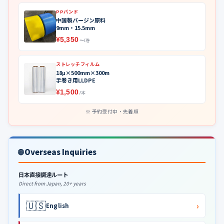
PPバンド
中国製バージン原料
9mm・15.5mm
¥5,350
〜/巻
ストレッチフィルム
18μ×500mm×300m
手巻き用LLDPE
¥1,500
/本
予約受付中・先着順
🌐 Overseas Inquiries
日本直接調達ルート
Direct from Japan, 20+ years
🇺🇸
›
English