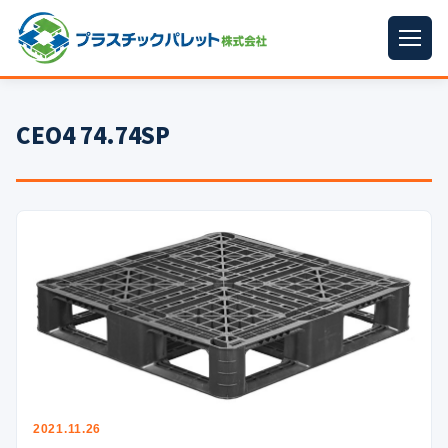
ホーム
CEO4 74.74SP
パレットサイズ
▼
プラパレット
▼
コンテナ
▼
中古パレット
再生原料
▼
梱包資材
▼
イラン情勢まとめ
▼
2021.11.26