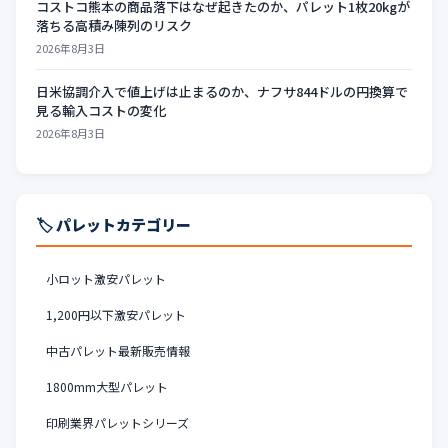
コストコ熊本の商品落下はなぜ起きたのか、パレット1枚20kgが
落ちる高積み陳列のリスク
2026年8月3日
日米協調介入で値上げは止まるのか、ナフサ844ドルの円換算で
見る輸入コストの変化
2026年8月3日
🏷️ パレットカテゴリー
小ロット激安パレット
1,200円以下激安パレット
中古パレット最新販売情報
1800mm大型パレット
印刷業界パレットシリーズ