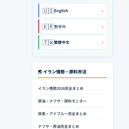
🇺🇸
›
English
🇰🇷
›
한국어
🇹🇼
›
繁體中文
🌏 イラン情勢・原料市況
イラン情勢2026完全まとめ
原油・ナフサ・原料モニター
尿素・アドブルー完全まとめ
ナフサ・原油完全まとめ