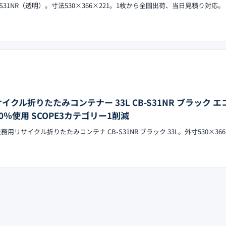
S31NR（透明）。寸法530×366×221。1枚から全国出荷、当日見積り対応。
イクル折りたたみコンテナー 33L CB-S31NR ブラック 
0％使用 SCOPE3カテゴリー1削減
用リサイクル折りたたみコンテナ CB-S31NR ブラック 33L。外寸530×366