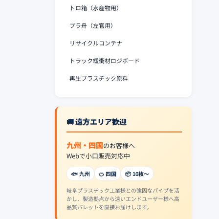
トロ箱（水産物用）
プラ舟（左官用）
リサイクルコンテナ
トラック緩衝材ロジボード
再生プラスチック原料
🚚 遠方エリア歓迎
九州・四国
のお客様へ
Webで小口販売対応中
🐟 九州
🍊 四国
📦 10枚〜
岐阜プラスチック工業様との強固なパイプを活
かし、製造拠点から遠いエンドユーザー様へ高
品質パレットを直接お届けします。