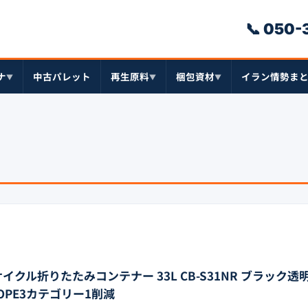
📞 050
ナ
中古パレット
再生原料
梱包資材
イラン情勢ま
▼
▼
▼
イクル折りたたみコンテナー 33L CB-S31NR ブラック透
COPE3カテゴリー1削減