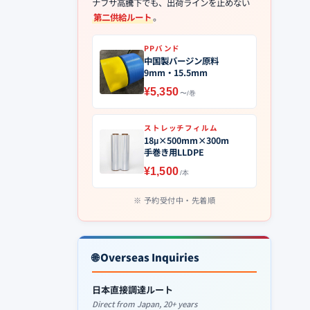
ナフサ高騰下でも、出荷ラインを止めない
第二供給ルート
。
PPバンド
中国製バージン原料
9mm・15.5mm
¥5,350
〜/巻
ストレッチフィルム
18μ×500mm×300m
手巻き用LLDPE
¥1,500
/本
予約受付中・先着順
🌐 Overseas Inquiries
日本直接調達ルート
Direct from Japan, 20+ years