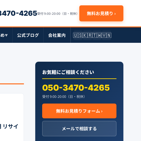
-3470-4265
無料お見積り ›
受付 9:00-20:00（日・祝休）
🇺🇸
🇰🇷
🇹🇼
🇻🇳
とめ
公式ブログ
会社案内
▼
お気軽にご相談ください
050-3470-4265
受付 9:00-20:00（日・祝休）
無料お見積りフォーム ›
明 リサイ
メールで相談する