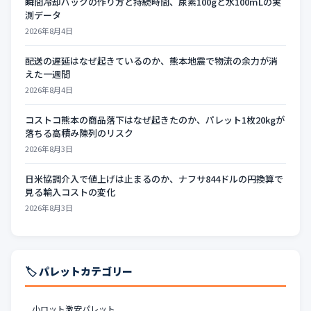
瞬間冷却パックの作り方と持続時間、尿素100gと水100mLの実
測データ
2026年8月4日
配送の遅延はなぜ起きているのか、熊本地震で物流の余力が消
えた一週間
2026年8月4日
コストコ熊本の商品落下はなぜ起きたのか、パレット1枚20kgが
落ちる高積み陳列のリスク
2026年8月3日
日米協調介入で値上げは止まるのか、ナフサ844ドルの円換算で
見る輸入コストの変化
2026年8月3日
🏷️ パレットカテゴリー
小ロット激安パレット