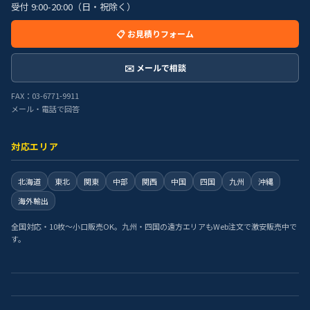
受付 9:00-20:00（日・祝除く）
📋 お見積りフォーム
✉️ メールで相談
FAX：03-6771-9911
メール・電話で回答
対応エリア
北海道
東北
関東
中部
関西
中国
四国
九州
沖縄
海外輸出
全国対応・10枚〜小口販売OK。九州・四国の遠方エリアもWeb注文で激安販売中で
す。