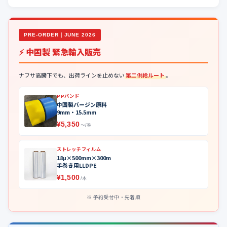
PRE-ORDER｜JUNE 2026
⚡ 中国製 緊急輸入販売
ナフサ高騰下でも、出荷ラインを止めない
第二供給ルート
。
PPバンド
中国製バージン原料
9mm・15.5mm
¥5,350
〜/巻
ストレッチフィルム
18μ×500mm×300m
手巻き用LLDPE
¥1,500
/本
予約受付中・先着順