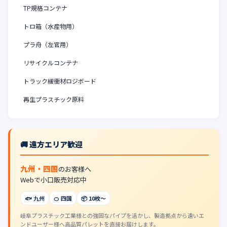
TP規格コンテナ
トロ箱（水産物用）
プラ舟（左官用）
リサイクルコンテナ
トラック緩衝材ロジボード
再生プラスチック原料
🚚 遠方エリア歓迎
九州・四国
のお客様へ
Webで小口販売対応中
🐟 九州
🍊 四国
📦 10枚〜
岐阜プラスチック工業様との強固なパイプを活かし、製造拠点から遠いエ
ンドユーザー様へ高品質パレットを直接お届けします。