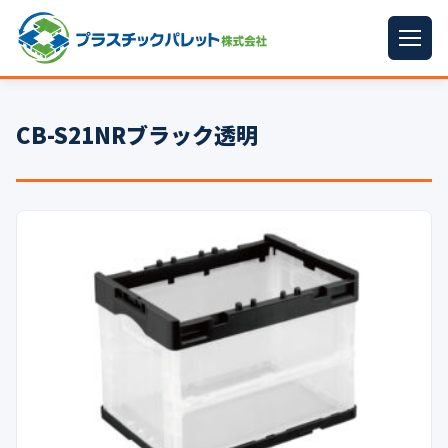
ホーム
CB-S21NRブラック透明
パレットサイズ
▼
プラパレット
▼
コンテナ
▼
中古パレット
再生原料
▼
梱包資材
▼
イラン情勢まとめ
▼