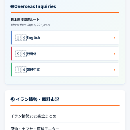
🌐 Overseas Inquiries
日本直接調達ルート
Direct from Japan, 20+ years
🇺🇸
›
English
🇰🇷
›
한국어
🇹🇼
›
繁體中文
🌏 イラン情勢・原料市況
イラン情勢2026完全まとめ
原油・ナフサ・原料モニター