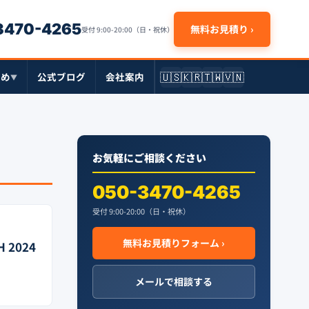
-3470-4265
無料お見積り ›
受付 9:00-20:00（日・祝休）
🇺🇸
🇰🇷
🇹🇼
🇻🇳
とめ
公式ブログ
会社案内
▼
お気軽にご相談ください
050-3470-4265
受付 9:00-20:00（日・祝休）
無料お見積りフォーム ›
 2024
メールで相談する