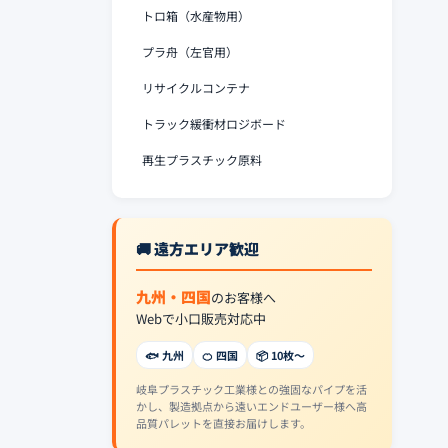
トロ箱（水産物用）
プラ舟（左官用）
リサイクルコンテナ
トラック緩衝材ロジボード
再生プラスチック原料
🚚 遠方エリア歓迎
九州・四国
のお客様へ
Webで小口販売対応中
🐟 九州
🍊 四国
📦 10枚〜
岐阜プラスチック工業様との強固なパイプを活
かし、製造拠点から遠いエンドユーザー様へ高
品質パレットを直接お届けします。