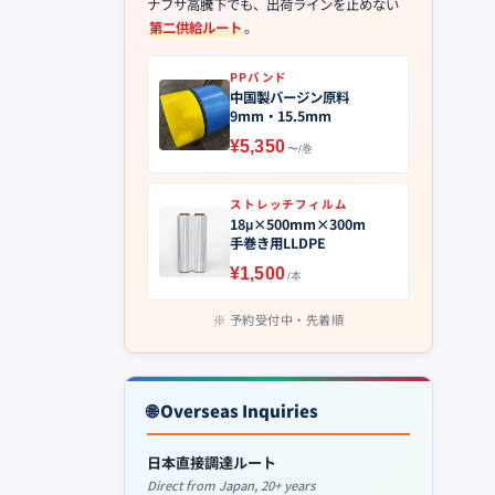
ナフサ高騰下でも、出荷ラインを止めない
第二供給ルート
。
PPバンド
中国製バージン原料
9mm・15.5mm
¥5,350
〜/巻
ストレッチフィルム
18μ×500mm×300m
手巻き用LLDPE
¥1,500
/本
予約受付中・先着順
🌐 Overseas Inquiries
日本直接調達ルート
Direct from Japan, 20+ years