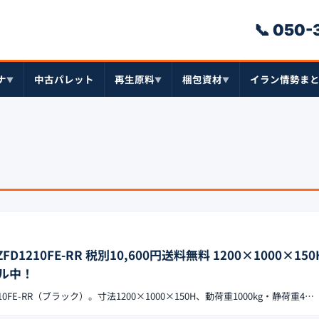
📞 050
ナ
中古パレット
再生原料
梱包資材
イラン情勢ま
▼
▼
▼
1210FE-RR 税別10,600円送料無料 1200×1000×150H
ル中！
0FE-RR（ブラック）。寸法1200×1000×150H、動荷重1000kg・静荷重4…