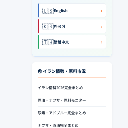
🇺🇸
›
English
🇰🇷
›
한국어
🇹🇼
›
繁體中文
🌏 イラン情勢・原料市況
イラン情勢2026完全まとめ
原油・ナフサ・原料モニター
尿素・アドブルー完全まとめ
ナフサ・原油完全まとめ