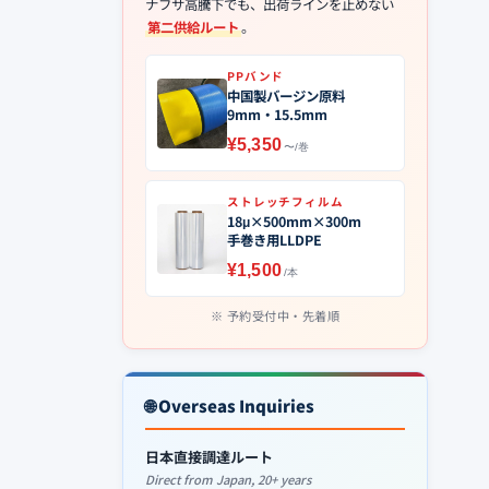
ナフサ高騰下でも、出荷ラインを止めない
第二供給ルート
。
PPバンド
中国製バージン原料
9mm・15.5mm
¥5,350
〜/巻
ストレッチフィルム
18μ×500mm×300m
手巻き用LLDPE
¥1,500
/本
予約受付中・先着順
🌐 Overseas Inquiries
日本直接調達ルート
Direct from Japan, 20+ years