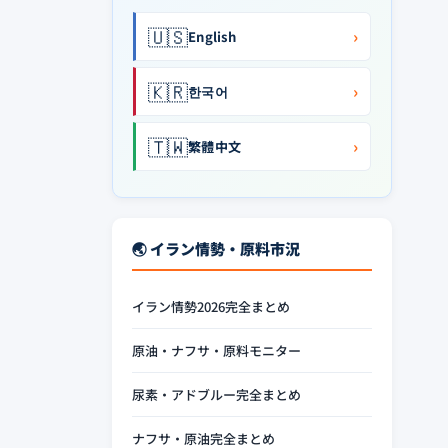
🇺🇸
›
English
🇰🇷
›
한국어
🇹🇼
›
繁體中文
🌏 イラン情勢・原料市況
イラン情勢2026完全まとめ
原油・ナフサ・原料モニター
尿素・アドブルー完全まとめ
ナフサ・原油完全まとめ