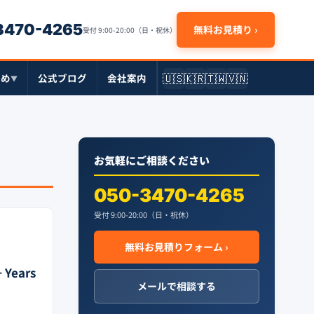
-3470-4265
無料お見積り ›
受付 9:00-20:00（日・祝休）
🇺🇸
🇰🇷
🇹🇼
🇻🇳
とめ
公式ブログ
会社案内
▼
お気軽にご相談ください
050-3470-4265
受付 9:00-20:00（日・祝休）
無料お見積りフォーム ›
+ Years
メールで相談する