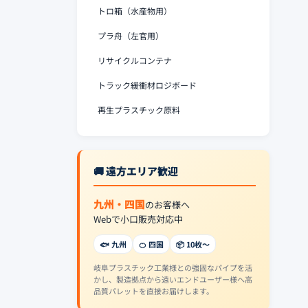
トロ箱（水産物用）
プラ舟（左官用）
リサイクルコンテナ
トラック緩衝材ロジボード
再生プラスチック原料
🚚 遠方エリア歓迎
九州・四国
のお客様へ
Webで小口販売対応中
🐟 九州
🍊 四国
📦 10枚〜
岐阜プラスチック工業様との強固なパイプを活
かし、製造拠点から遠いエンドユーザー様へ高
品質パレットを直接お届けします。