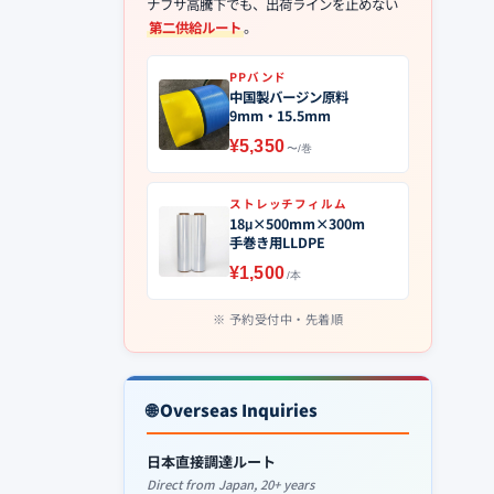
ナフサ高騰下でも、出荷ラインを止めない
第二供給ルート
。
PPバンド
中国製バージン原料
9mm・15.5mm
¥5,350
〜/巻
ストレッチフィルム
18μ×500mm×300m
手巻き用LLDPE
¥1,500
/本
予約受付中・先着順
🌐 Overseas Inquiries
日本直接調達ルート
Direct from Japan, 20+ years