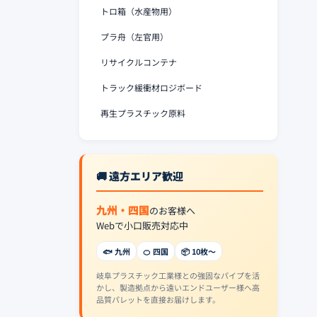
トロ箱（水産物用）
プラ舟（左官用）
リサイクルコンテナ
トラック緩衝材ロジボード
再生プラスチック原料
🚚 遠方エリア歓迎
九州・四国
のお客様へ
Webで小口販売対応中
🐟 九州
🍊 四国
📦 10枚〜
岐阜プラスチック工業様との強固なパイプを活
かし、製造拠点から遠いエンドユーザー様へ高
品質パレットを直接お届けします。