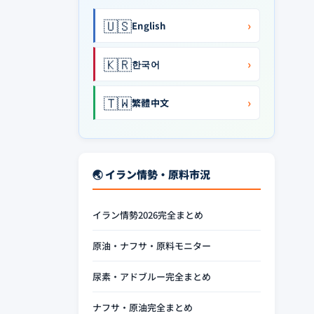
🇺🇸
›
English
🇰🇷
›
한국어
🇹🇼
›
繁體中文
🌏 イラン情勢・原料市況
イラン情勢2026完全まとめ
原油・ナフサ・原料モニター
尿素・アドブルー完全まとめ
ナフサ・原油完全まとめ