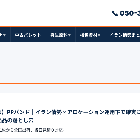
📞 050
ナ
中古パレット
再生原料
梱包資材
イラン情勢ま
▼
▼
▼
日速報】PPバンド｜イラン情勢×アロケーション運用下で確実
出品の落とし穴
B-155。1枚から全国出荷、当日見積り対応。