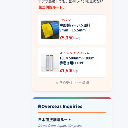
ナフサ高騰下でも、出荷ラインを止めない
第二供給ルート
。
PPバンド
中国製バージン原料
9mm・15.5mm
¥5,350
〜/巻
ストレッチフィルム
18μ×500mm×300m
手巻き用LLDPE
¥1,500
/本
予約受付中・先着順
🌐 Overseas Inquiries
日本直接調達ルート
Direct from Japan, 20+ years