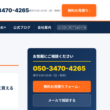
-3470-4265
無料お見積り ›
受付 9:00-20:00（日・祝休）
🇺🇸
🇰🇷
🇹🇼
🇻🇳
とめ
公式ブログ
会社案内
▼
お気軽にご相談ください
050-3470-4265
受付 9:00-20:00（日・祝休）
無料お見積りフォーム ›
に買える
メールで相談する