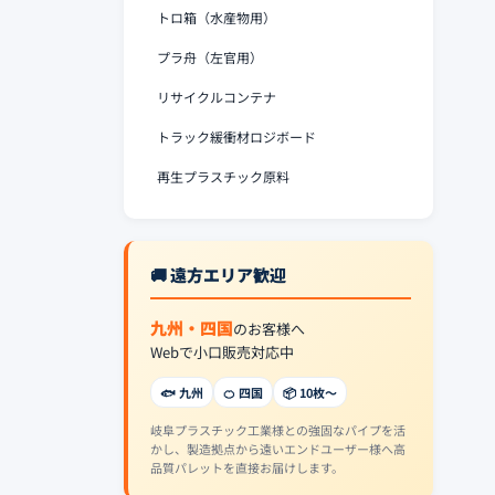
トロ箱（水産物用）
プラ舟（左官用）
リサイクルコンテナ
トラック緩衝材ロジボード
再生プラスチック原料
🚚 遠方エリア歓迎
九州・四国
のお客様へ
Webで小口販売対応中
🐟 九州
🍊 四国
📦 10枚〜
岐阜プラスチック工業様との強固なパイプを活
かし、製造拠点から遠いエンドユーザー様へ高
品質パレットを直接お届けします。