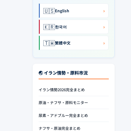
🇺🇸
›
English
🇰🇷
›
한국어
🇹🇼
›
繁體中文
🌏 イラン情勢・原料市況
イラン情勢2026完全まとめ
原油・ナフサ・原料モニター
尿素・アドブルー完全まとめ
ナフサ・原油完全まとめ