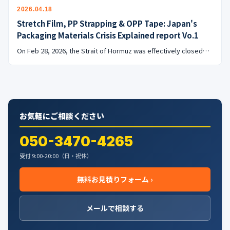
公式ブログ
2026.04.18
Stretch Film, PP Strapping & OPP Tape: Japan's
会社案内
Packaging Materials Crisis Explained report Vo.1
On Feb 28, 2026, the Strait of Hormuz was effectively closed…
🇺🇸
🇰🇷
🇹🇼
🇻🇳
お気軽にご相談ください
050-3470-4265
受付 9:00-20:00（日・祝休）
無料お見積りフォーム ›
メールで相談する