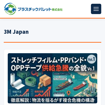
ホーム
3M Japan
パレットサイズ
▼
プラパレット
▼
コンテナ
▼
中古パレット
再生原料
▼
梱包資材
▼
イラン情勢まとめ
▼