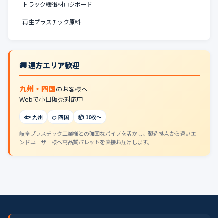
トラック緩衝材ロジボード
再生プラスチック原料
🚚 遠方エリア歓迎
九州・四国
のお客様へ
Webで小口販売対応中
🐟 九州
🍊 四国
📦 10枚〜
岐阜プラスチック工業様との強固なパイプを活かし、製造拠点から遠いエ
ンドユーザー様へ高品質パレットを直接お届けします。