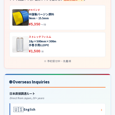
PPバンド
中国製バージン原料
9mm・15.5mm
¥5,350
〜/巻
ストレッチフィルム
18μ×500mm×300m
手巻き用LLDPE
¥1,500
/本
予約受付中・先着順
🌐 Overseas Inquiries
日本直接調達ルート
Direct from Japan, 20+ years
🇺🇸
›
English