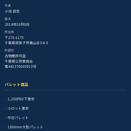
代表
小池 昌宏
設立
2014年10月8日
所在地
〒270-1175
千葉県我孫子市青山台3-8-5
許認可
古物商許可証
千葉県公安委員会
第441370000913号
パレット商品
1,200円以下激安
小ロット激安
中古パレット
1800mm大型パレット