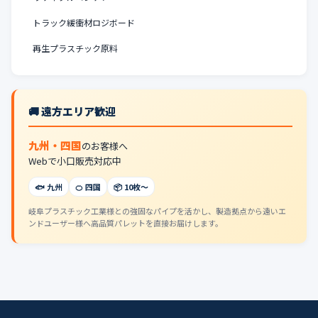
トラック緩衝材ロジボード
再生プラスチック原料
🚚 遠方エリア歓迎
九州・四国
のお客様へ
Webで小口販売対応中
🐟 九州
🍊 四国
📦 10枚〜
岐阜プラスチック工業様との強固なパイプを活かし、製造拠点から遠いエ
ンドユーザー様へ高品質パレットを直接お届けします。