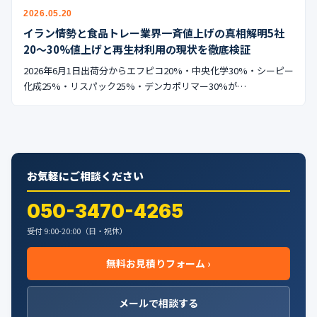
公式ブログ
2026.05.20
イラン情勢と食品トレー業界一斉値上げの真相解明5社
会社案内
20〜30%値上げと再生材利用の現状を徹底検証
2026年6月1日出荷分からエフピコ20%・中央化学30%・シーピー
🇺🇸
🇰🇷
🇹🇼
🇻🇳
化成25%・リスパック25%・デンカポリマー30%が…
お気軽にご相談ください
050-3470-4265
受付 9:00-20:00（日・祝休）
無料お見積りフォーム ›
メールで相談する