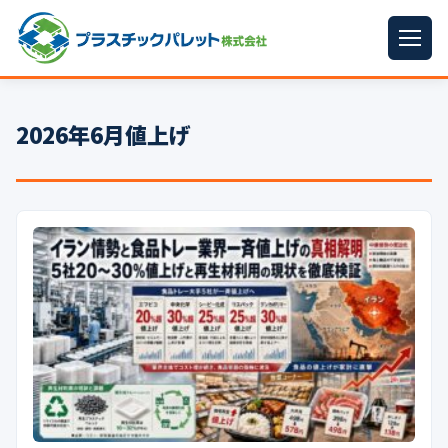
ホーム
2026年6月値上げ
パレットサイズ
▼
プラパレット
▼
コンテナ
▼
中古パレット
再生原料
▼
梱包資材
▼
イラン情勢まとめ
▼