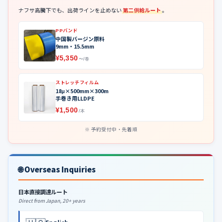
ナフサ高騰下でも、出荷ラインを止めない
第二供給ルート
。
PPバンド
中国製バージン原料
9mm・15.5mm
¥5,350
〜/巻
ストレッチフィルム
18μ×500mm×300m
手巻き用LLDPE
¥1,500
/本
予約受付中・先着順
🌐 Overseas Inquiries
日本直接調達ルート
Direct from Japan, 20+ years