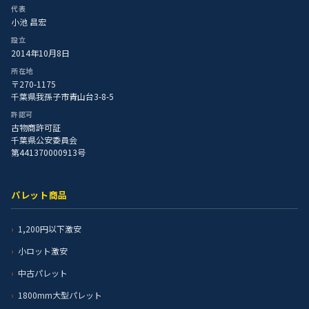
代表
小池 昌宏
設立
2014年10月8日
所在地
〒270-1175
千葉県我孫子市青山台3-8-5
許認可
古物商許可証
千葉県公安委員会
第441370000913号
パレット商品
1,200円以下激安
小ロット激安
中古パレット
1800mm大型パレット