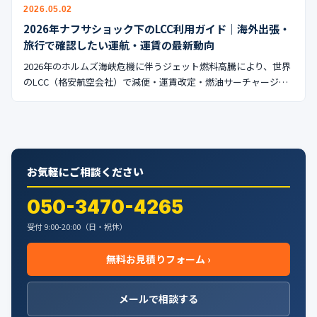
公式ブログ
2026.05.02
2026年ナフサショック下のLCC利用ガイド｜海外出張・
会社案内
旅行で確認したい運航・運賃の最新動向
2026年のホルムズ海峡危機に伴うジェット燃料高騰により、世界
のLCC（格安航空会社）で減便・運賃改定・燃油サーチャージ…
🇺🇸
🇰🇷
🇹🇼
🇻🇳
お気軽にご相談ください
050-3470-4265
受付 9:00-20:00（日・祝休）
無料お見積りフォーム ›
メールで相談する