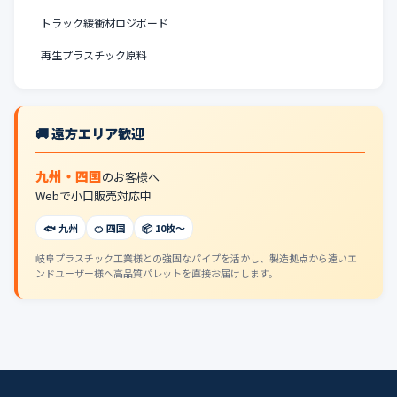
トラック緩衝材ロジボード
再生プラスチック原料
🚚 遠方エリア歓迎
九州・四国
のお客様へ
Webで小口販売対応中
🐟 九州
🍊 四国
📦 10枚〜
岐阜プラスチック工業様との強固なパイプを活かし、製造拠点から遠いエ
ンドユーザー様へ高品質パレットを直接お届けします。