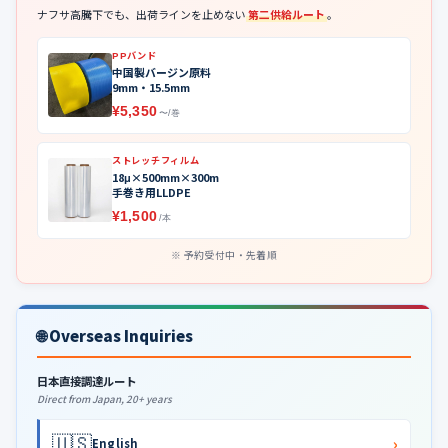
ナフサ高騰下でも、出荷ラインを止めない
第二供給ルート
。
PPバンド
中国製バージン原料
9mm・15.5mm
¥5,350
〜/巻
ストレッチフィルム
18μ×500mm×300m
手巻き用LLDPE
¥1,500
/本
予約受付中・先着順
🌐 Overseas Inquiries
日本直接調達ルート
Direct from Japan, 20+ years
🇺🇸
›
English