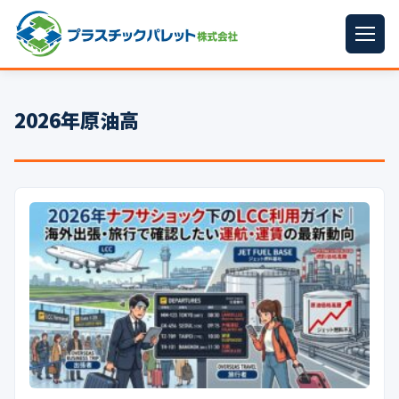
ホーム
2026年原油高
パレットサイズ
▼
プラパレット
▼
コンテナ
▼
中古パレット
再生原料
▼
梱包資材
▼
イラン情勢まとめ
▼