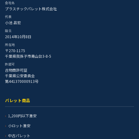
会社名
プラスチックパレット株式会社
代表
小池 昌宏
設立
2014年10月8日
所在地
〒270-1175
千葉県我孫子市青山台3-8-5
許認可
古物商許可証
千葉県公安委員会
第441370000913号
パレット商品
1,200円以下激安
小ロット激安
中古パレット