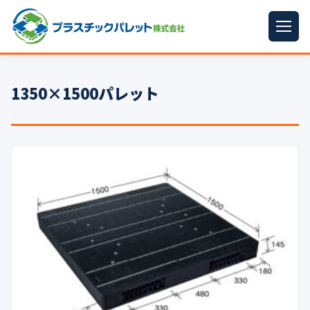
ホーム
1350×1500パレット
パレットサイズ
▼
プラパレット
▼
コンテナ
▼
中古パレット
再生原料
▼
梱包資材
▼
イラン情勢まとめ
▼