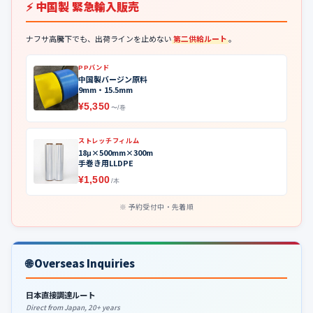
⚡ 中国製 緊急輸入販売
ナフサ高騰下でも、出荷ラインを止めない
第二供給ルート
。
PPバンド
中国製バージン原料
9mm・15.5mm
¥5,350
〜/巻
ストレッチフィルム
18μ×500mm×300m
手巻き用LLDPE
¥1,500
/本
予約受付中・先着順
🌐 Overseas Inquiries
日本直接調達ルート
Direct from Japan, 20+ years