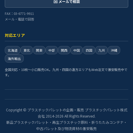
✉️ メールで相談
FAX：03-6771-9911
メール・電話で回答
対応エリア
北海道
東北
関東
中部
関西
中国
四国
九州
沖縄
海外輸出
全国対応・10枚〜小口販売OK。九州・四国の遠方エリアもWeb注文で激安販売中で
す。
Copyright © プラスチックパレットの企画・販売 プラスチックパレット株式
会社 2014-2026 All Rights Reserved.
新品プラスチックパレット・再生プラスチック原料・折りたたみコンテナ・
中古パレット及び物流資材の激安販売