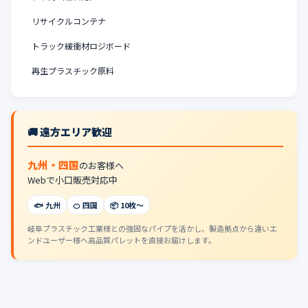
リサイクルコンテナ
トラック緩衝材ロジボード
再生プラスチック原料
🚚 遠方エリア歓迎
九州・四国
のお客様へ
Webで小口販売対応中
🐟 九州
🍊 四国
📦 10枚〜
岐阜プラスチック工業様との強固なパイプを活かし、製造拠点から遠いエ
ンドユーザー様へ高品質パレットを直接お届けします。