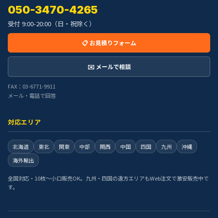
050-3470-4265
受付 9:00-20:00（日・祝除く）
📋 お見積りフォーム
✉️ メールで相談
FAX：03-6771-9911
メール・電話で回答
対応エリア
北海道
東北
関東
中部
関西
中国
四国
九州
沖縄
海外輸出
全国対応・10枚〜小口販売OK。九州・四国の遠方エリアもWeb注文で激安販売中で
す。