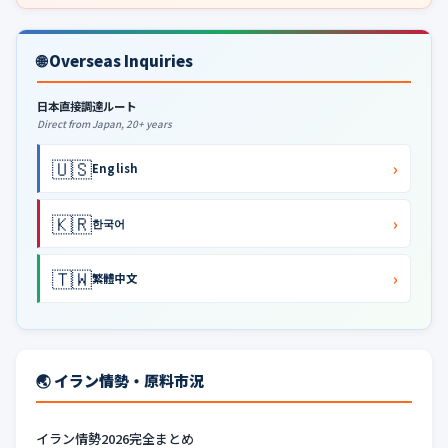
🌐 Overseas Inquiries
日本直接調達ルート
Direct from Japan, 20+ years
🇺🇸
›
English
🇰🇷
›
한국어
🇹🇼
›
繁體中文
🌏 イラン情勢・原料市況
イラン情勢2026完全まとめ