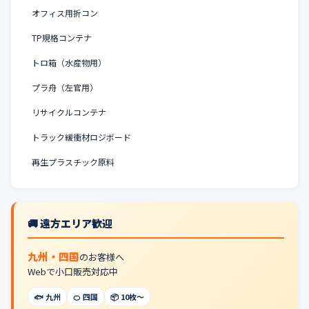
オフィス用折コン
TP規格コンテナ
トロ箱（水産物用）
プラ舟（左官用）
リサイクルコンテナ
トラック緩衝材ロジボード
再生プラスチック原料
🚚 遠方エリア歓迎
九州・四国
のお客様へ
Webで小口販売対応中
🐟 九州
🍊 四国
📦 10枚〜