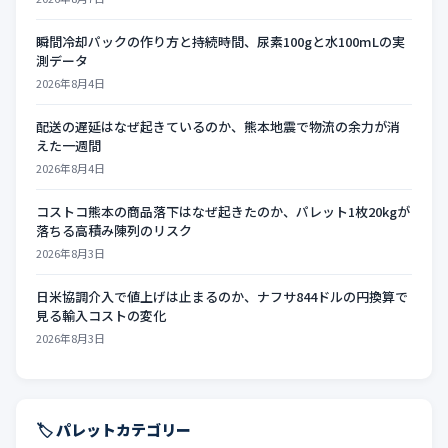
瞬間冷却パックの作り方と持続時間、尿素100gと水100mLの実
測データ
2026年8月4日
配送の遅延はなぜ起きているのか、熊本地震で物流の余力が消
えた一週間
2026年8月4日
コストコ熊本の商品落下はなぜ起きたのか、パレット1枚20kgが
落ちる高積み陳列のリスク
2026年8月3日
日米協調介入で値上げは止まるのか、ナフサ844ドルの円換算で
見る輸入コストの変化
2026年8月3日
🏷️ パレットカテゴリー