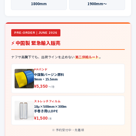
1800mm
1900mm〜
PRE-ORDER｜JUNE 2026
⚡ 中国製 緊急輸入販売
ナフサ高騰下でも、出荷ラインを止めない
第二供給ルート
。
PPバンド
中国製バージン原料
9mm・15.5mm
¥5,350
〜/巻
ストレッチフィルム
18μ×500mm×300m
手巻き用LLDPE
¥1,500
/本
予約受付中・先着順