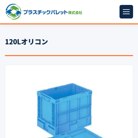
ホーム
120Lオリコン
パレットサイズ
▼
プラパレット
▼
コンテナ
▼
中古パレット
再生原料
▼
梱包資材
▼
イラン情勢まとめ
▼