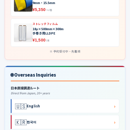
9mm・15.5mm
¥5,350
〜/巻
ストレッチフィルム
18μ×500mm×300m
手巻き用LLDPE
¥1,500
/本
予約受付中・先着順
🌐 Overseas Inquiries
日本直接調達ルート
Direct from Japan, 20+ years
🇺🇸
›
English
🇰🇷
›
한국어