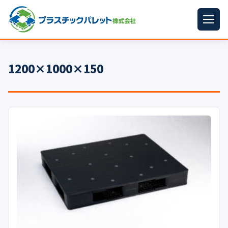
ホーム
1200×1000×150
パレットサイズ
▼
プラパレット
▼
コンテナ
▼
中古パレット
再生原料
▼
梱包資材
▼
イラン情勢まとめ
▼