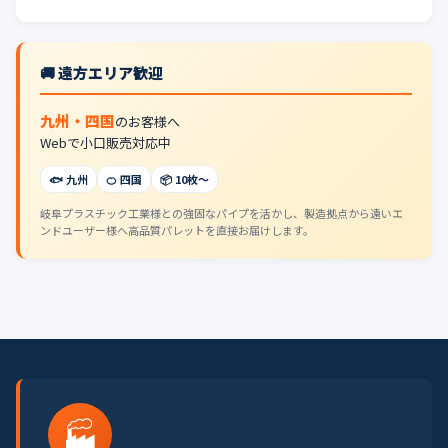
🚚 遠方エリア歓迎
九州・四国
のお客様へ
Webで小口販売対応中
🐟 九州
🍊 四国
📦 10枚〜
岐阜プラスチック工業様との強固なパイプを活かし、製造拠点から遠いエ
ンドユーザー様へ高品質パレットを直接お届けします。
🏭