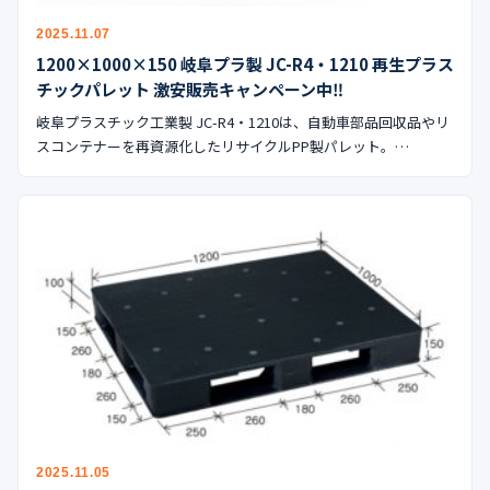
公式ブログ
2025.11.07
1200×1000×150 岐阜プラ製 JC-R4・1210 再生プラス
会社案内
チックパレット 激安販売キャンペーン中‼︎
岐阜プラスチック工業製 JC-R4・1210は、自動車部品回収品やリ
🇺🇸
🇰🇷
🇹🇼
🇻🇳
スコンテナーを再資源化したリサイクルPP製パレット。…
2025.11.05