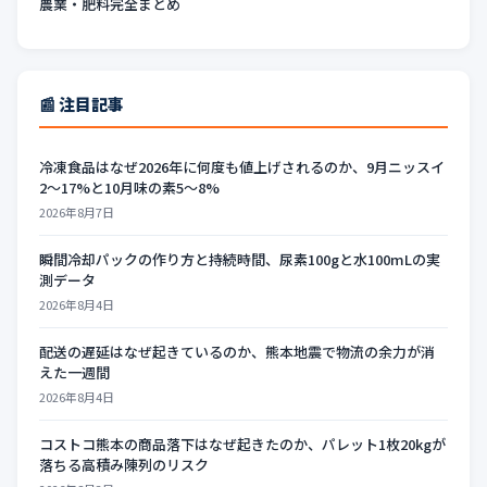
農業・肥料完全まとめ
📰 注目記事
冷凍食品はなぜ2026年に何度も値上げされるのか、9月ニッスイ
2〜17%と10月味の素5〜8%
2026年8月7日
瞬間冷却パックの作り方と持続時間、尿素100gと水100mLの実
測データ
2026年8月4日
配送の遅延はなぜ起きているのか、熊本地震で物流の余力が消
えた一週間
2026年8月4日
コストコ熊本の商品落下はなぜ起きたのか、パレット1枚20kgが
落ちる高積み陳列のリスク