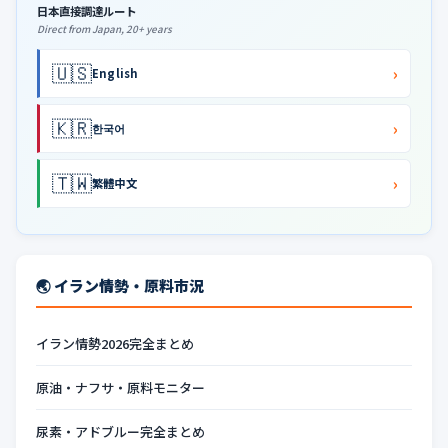
日本直接調達ルート
Direct from Japan, 20+ years
🇺🇸
›
English
🇰🇷
›
한국어
🇹🇼
›
繁體中文
🌏 イラン情勢・原料市況
イラン情勢2026完全まとめ
原油・ナフサ・原料モニター
尿素・アドブルー完全まとめ