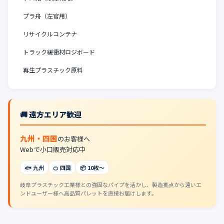
プラ舟（左官用）
リサイクルコンテナ
トラック緩衝材ロジボード
再生プラスチック原料
🚚 遠方エリア歓迎
九州・四国
のお客様へ
Webで小口販売対応中
🐟 九州
🍊 四国
📦 10枚〜
岐阜プラスチック工業様との強固なパイプを活かし、製造拠点から遠いエ
ンドユーザー様へ高品質パレットを直接お届けします。