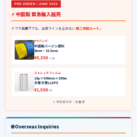
PRE-ORDER｜JUNE 2026
⚡ 中国製 緊急輸入販売
ナフサ高騰下でも、出荷ラインを止めない
第二供給ルート
。
PPバンド
中国製バージン原料
9mm・15.5mm
¥5,350
〜/巻
ストレッチフィルム
18μ×500mm×300m
手巻き用LLDPE
¥1,500
/本
予約受付中・先着順
🌐 Overseas Inquiries