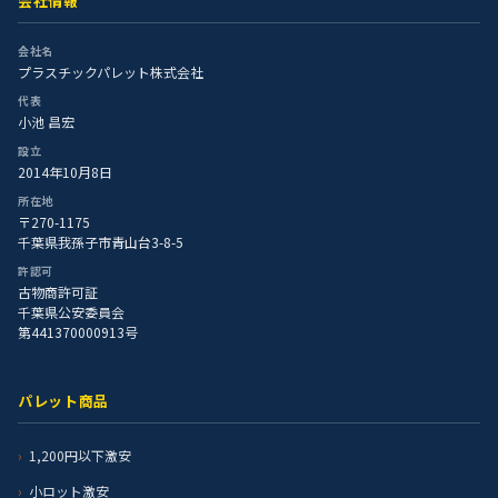
会社情報
会社名
プラスチックパレット株式会社
代表
小池 昌宏
設立
2014年10月8日
所在地
〒270-1175
千葉県我孫子市青山台3-8-5
許認可
古物商許可証
千葉県公安委員会
第441370000913号
パレット商品
1,200円以下激安
小ロット激安