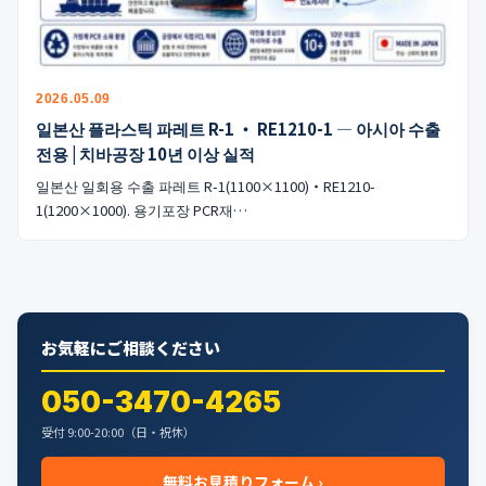
公式ブログ
会社案内
2026.05.09
🇺🇸
🇰🇷
🇹🇼
🇻🇳
일본산 플라스틱 파레트 R-1 ・ RE1210-1 — 아시아 수출
전용 | 치바공장 10년 이상 실적
일본산 일회용 수출 파레트 R-1(1100×1100)・RE1210-
1(1200×1000). 용기포장 PCR재…
お気軽にご相談ください
050-3470-4265
受付 9:00-20:00（日・祝休）
無料お見積りフォーム ›