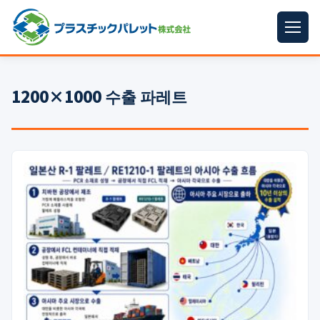
ホーム
1200×1000 수출 파레트
パレットサイズ
▼
プラパレット
▼
コンテナ
▼
中古パレット
再生原料
▼
梱包資材
▼
イラン情勢まとめ
▼