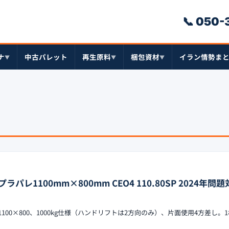
📞 050
ナ
中古パレット
再生原料
梱包資材
イラン情勢ま
▼
▼
▼
レ1100mm×800mm CEO4 110.80SP 2024年問
1100×800、1000kg仕様（ハンドリフトは2方向のみ）、片面使用4方差し。