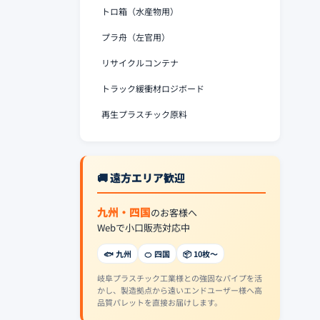
トロ箱（水産物用）
プラ舟（左官用）
リサイクルコンテナ
トラック緩衝材ロジボード
再生プラスチック原料
🚚 遠方エリア歓迎
九州・四国
のお客様へ
Webで小口販売対応中
🐟 九州
🍊 四国
📦 10枚〜
岐阜プラスチック工業様との強固なパイプを活
かし、製造拠点から遠いエンドユーザー様へ高
品質パレットを直接お届けします。