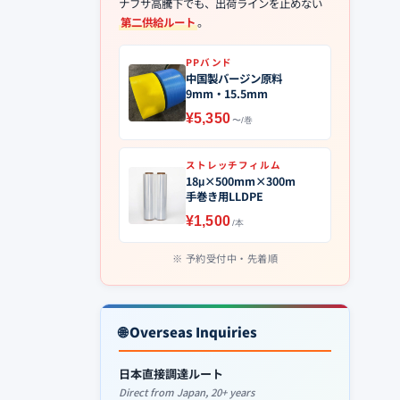
ナフサ高騰下でも、出荷ラインを止めない
第二供給ルート
。
PPバンド
中国製バージン原料
9mm・15.5mm
¥5,350
〜/巻
ストレッチフィルム
18μ×500mm×300m
手巻き用LLDPE
¥1,500
/本
予約受付中・先着順
🌐 Overseas Inquiries
日本直接調達ルート
Direct from Japan, 20+ years