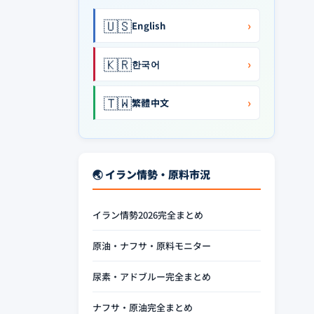
🇺🇸
›
English
🇰🇷
›
한국어
🇹🇼
›
繁體中文
🌏 イラン情勢・原料市況
イラン情勢2026完全まとめ
原油・ナフサ・原料モニター
尿素・アドブルー完全まとめ
ナフサ・原油完全まとめ