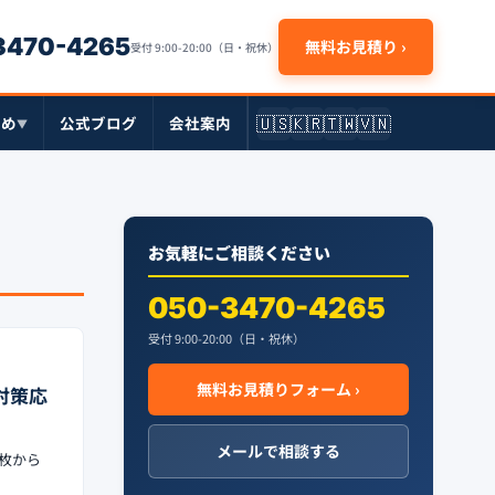
-3470-4265
無料お見積り ›
受付 9:00-20:00（日・祝休）
🇺🇸
🇰🇷
🇹🇼
🇻🇳
とめ
公式ブログ
会社案内
▼
お気軽にご相談ください
050-3470-4265
受付 9:00-20:00（日・祝休）
無料お見積りフォーム ›
題対策応
メールで相談する
1枚から