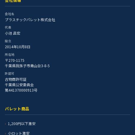
会社情報
会社名
プラスチックパレット株式会社
代表
小池 昌宏
設立
2014年10月8日
所在地
〒270-1175
千葉県我孫子市青山台3-8-5
許認可
古物商許可証
千葉県公安委員会
第441370000913号
パレット商品
1,200円以下激安
小ロット激安