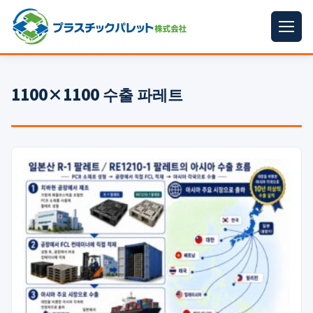
ホーム
1100×1100 수출 파레트
パレットサイズ
▼
プラパレット
▼
コンテナ
▼
中古パレット
再生原料
▼
梱包資材
▼
イラン情勢まとめ
▼