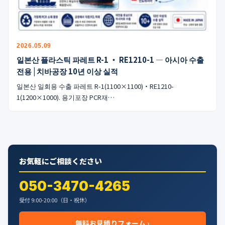
公式ブログ
会社案内
2026.05.09
🇺🇸
🇰🇷
🇹🇼
🇻🇳
일본산 플라스틱 파레트 R-1 ・ RE1210-1 — 아시아 수출
전용 | 치바공장 10년 이상 실적
일본산 일회용 수출 파레트 R-1(1100×1100)・RE1210-
1(1200×1000). 용기포장 PCR재…
お気軽にご相談ください
050-3470-4265
受付 9:00-20:00（日・祝休）
無料お見積りフォーム ›