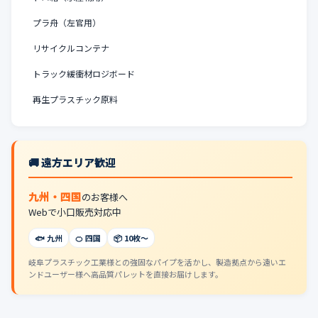
プラ舟（左官用）
リサイクルコンテナ
トラック緩衝材ロジボード
再生プラスチック原料
🚚 遠方エリア歓迎
九州・四国
のお客様へ
Webで小口販売対応中
🐟 九州
🍊 四国
📦 10枚〜
岐阜プラスチック工業様との強固なパイプを活かし、製造拠点から遠いエ
ンドユーザー様へ高品質パレットを直接お届けします。