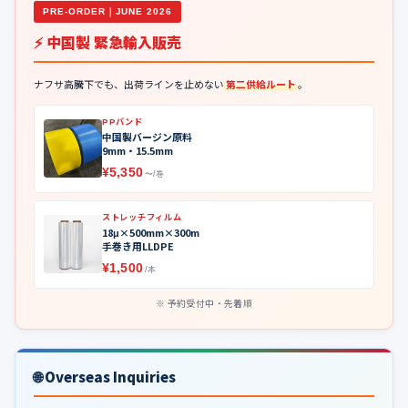
PRE-ORDER｜JUNE 2026
⚡ 中国製 緊急輸入販売
ナフサ高騰下でも、出荷ラインを止めない
第二供給ルート
。
PPバンド
中国製バージン原料
9mm・15.5mm
¥5,350
〜/巻
ストレッチフィルム
18μ×500mm×300m
手巻き用LLDPE
¥1,500
/本
予約受付中・先着順
🌐 Overseas Inquiries