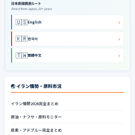
日本直接調達ルート
Direct from Japan, 20+ years
🇺🇸
›
English
🇰🇷
›
한국어
🇹🇼
›
繁體中文
🌏 イラン情勢・原料市況
イラン情勢2026完全まとめ
原油・ナフサ・原料モニター
尿素・アドブルー完全まとめ