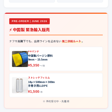
PRE-ORDER｜JUNE 2026
⚡ 中国製 緊急輸入販売
ナフサ高騰下でも、出荷ラインを止めない
第二供給ルート
。
PPバンド
中国製バージン原料
9mm・15.5mm
¥5,350
〜/巻
ストレッチフィルム
18μ×500mm×300m
手巻き用LLDPE
¥1,500
/本
予約受付中・先着順