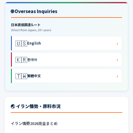
🌐 Overseas Inquiries
日本直接調達ルート
Direct from Japan, 20+ years
🇺🇸
›
English
🇰🇷
›
한국어
🇹🇼
›
繁體中文
🌏 イラン情勢・原料市況
イラン情勢2026完全まとめ