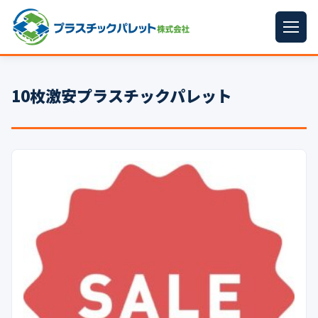
ホーム
10枚激安プラスチックパレット
パレットサイズ
▼
プラパレット
▼
コンテナ
▼
中古パレット
再生原料
▼
梱包資材
▼
イラン情勢まとめ
▼