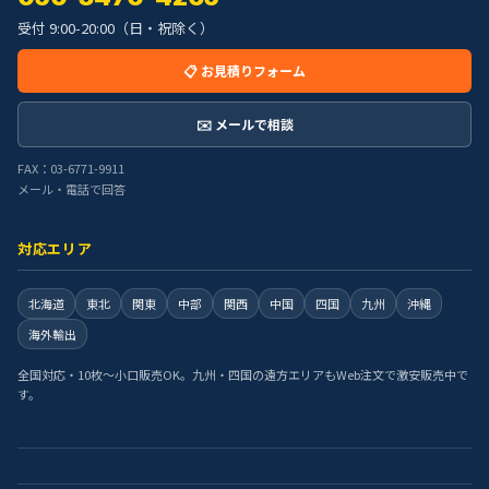
受付 9:00-20:00（日・祝除く）
📋 お見積りフォーム
✉️ メールで相談
FAX：03-6771-9911
メール・電話で回答
対応エリア
北海道
東北
関東
中部
関西
中国
四国
九州
沖縄
海外輸出
全国対応・10枚〜小口販売OK。九州・四国の遠方エリアもWeb注文で激安販売中で
す。