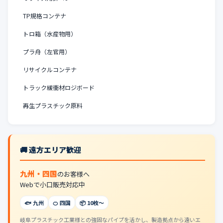
TP規格コンテナ
トロ箱（水産物用）
プラ舟（左官用）
リサイクルコンテナ
トラック緩衝材ロジボード
再生プラスチック原料
🚚 遠方エリア歓迎
九州・四国
のお客様へ
Webで小口販売対応中
🐟 九州
🍊 四国
📦 10枚〜
岐阜プラスチック工業様との強固なパイプを活かし、製造拠点から遠いエ