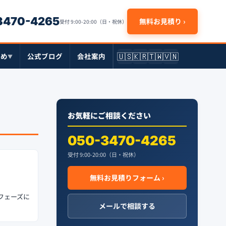
-3470-4265
無料お見積り ›
受付 9:00-20:00（日・祝休）
🇺🇸
🇰🇷
🇹🇼
🇻🇳
とめ
公式ブログ
会社案内
▼
お気軽にご相談ください
050-3470-4265
受付 9:00-20:00（日・祝休）
無料お見積りフォーム ›
フェーズに
メールで相談する