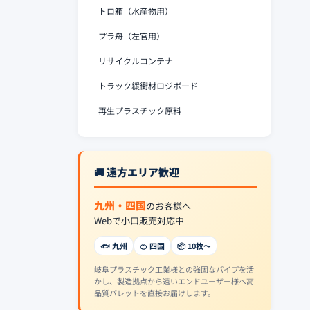
トロ箱（水産物用）
プラ舟（左官用）
リサイクルコンテナ
トラック緩衝材ロジボード
再生プラスチック原料
🚚 遠方エリア歓迎
九州・四国
のお客様へ
Webで小口販売対応中
🐟 九州
🍊 四国
📦 10枚〜
岐阜プラスチック工業様との強固なパイプを活
かし、製造拠点から遠いエンドユーザー様へ高
品質パレットを直接お届けします。