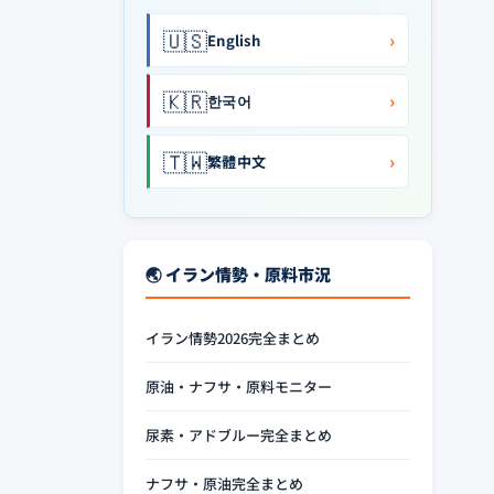
🇺🇸
›
English
🇰🇷
›
한국어
🇹🇼
›
繁體中文
🌏 イラン情勢・原料市況
イラン情勢2026完全まとめ
原油・ナフサ・原料モニター
尿素・アドブルー完全まとめ
ナフサ・原油完全まとめ