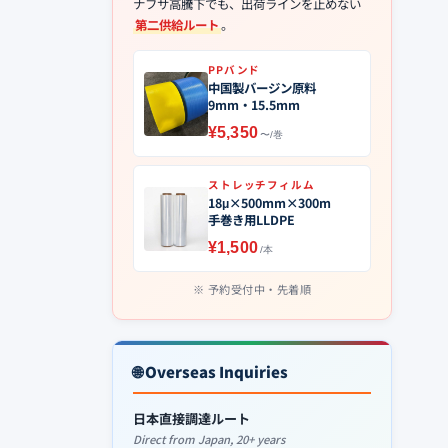
ナフサ高騰下でも、出荷ラインを止めない
第二供給ルート
。
PPバンド
中国製バージン原料
9mm・15.5mm
¥5,350
〜/巻
ストレッチフィルム
18μ×500mm×300m
手巻き用LLDPE
¥1,500
/本
予約受付中・先着順
🌐 Overseas Inquiries
日本直接調達ルート
Direct from Japan, 20+ years