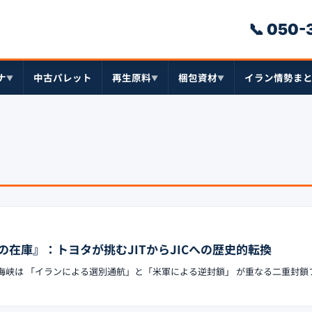
📞 050
ナ
中古パレット
再生原料
梱包資材
イラン情勢ま
▼
▼
▼
在庫』：トヨタが挑むJITからJICへの歴史的転換
ズ海峡は 「イランによる選別通航」と「米軍による逆封鎖」 が重なる二重封鎖