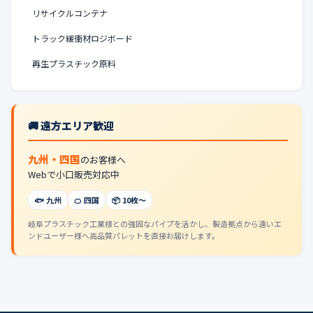
リサイクルコンテナ
トラック緩衝材ロジボード
再生プラスチック原料
🚚 遠方エリア歓迎
九州・四国
のお客様へ
Webで小口販売対応中
🐟 九州
🍊 四国
📦 10枚〜
岐阜プラスチック工業様との強固なパイプを活かし、製造拠点から遠いエ
ンドユーザー様へ高品質パレットを直接お届けします。