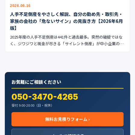
公式ブログ
2026.06.16
人手不足倒産をやさしく解説、自分の勤め先・取引先・
会社案内
家族の会社の「危ないサイン」の見抜き方【2026年6月
版】
🇺🇸
🇰🇷
🇹🇼
🇻🇳
2025年度の人手不足倒産は441件と過去最多。突然の破綻ではな
く、ジワジワと現金が尽きる「サイレント倒産」が中小企業の…
お気軽にご相談ください
050-3470-4265
受付 9:00-20:00（日・祝休）
無料お見積りフォーム ›