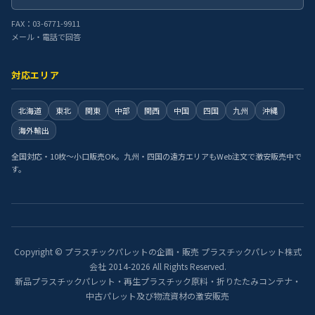
FAX：03-6771-9911
メール・電話で回答
対応エリア
北海道
東北
関東
中部
関西
中国
四国
九州
沖縄
海外輸出
全国対応・10枚〜小口販売OK。九州・四国の遠方エリアもWeb注文で激安販売中で
す。
Copyright © プラスチックパレットの企画・販売 プラスチックパレット株式
会社 2014-2026 All Rights Reserved.
新品プラスチックパレット・再生プラスチック原料・折りたたみコンテナ・
中古パレット及び物流資材の激安販売