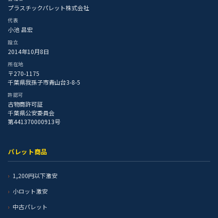
プラスチックパレット株式会社
代表
小池 昌宏
設立
2014年10月8日
所在地
〒270-1175
千葉県我孫子市青山台3-8-5
許認可
古物商許可証
千葉県公安委員会
第441370000913号
パレット商品
1,200円以下激安
小ロット激安
中古パレット