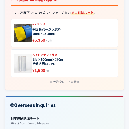
ナフサ高騰下でも、出荷ラインを止めない
第二供給ルート
。
PPバンド
中国製バージン原料
9mm・15.5mm
¥5,350
〜/巻
ストレッチフィルム
18μ×500mm×300m
手巻き用LLDPE
¥1,500
/本
予約受付中・先着順
🌐 Overseas Inquiries
日本直接調達ルート
Direct from Japan, 20+ years