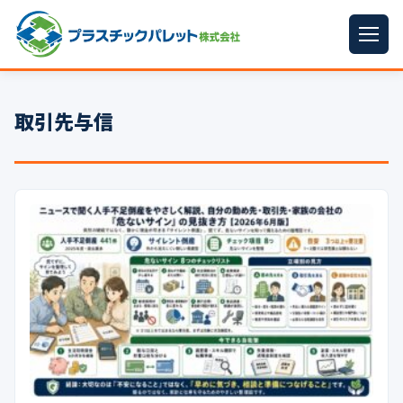
ホーム
取引先与信
パレットサイズ
▼
プラパレット
▼
コンテナ
▼
中古パレット
再生原料
▼
梱包資材
▼
イラン情勢まとめ
▼