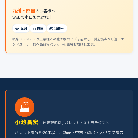
九州・四国
のお客様へ
Webで小口販売対応中
🐟 九州
🍊 四国
📦 10枚〜
岐阜プラスチック工業様との強固なパイプを活かし、製造拠点から遠いエ
ンドユーザー様へ高品質パレットを直接お届けします。
🏭
小池 昌宏
代表取締役 / パレット・ストラテジスト
パレット業界歴20年以上。新品・中古・輸出・大型まで幅広