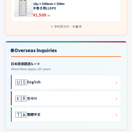
18μ×500mm×300m
手巻き用LLDPE
¥1,500
/本
予約受付中・先着順
🌐 Overseas Inquiries
日本直接調達ルート
Direct from Japan, 20+ years
🇺🇸
›
English
🇰🇷
›
한국어
🇹🇼
›
繁體中文