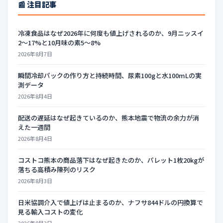
📰 注目記事
冷凍食品はなぜ2026年に何度も値上げされるのか、9月ニッスイ
2〜17%と10月味の素5〜8%
2026年8月7日
瞬間冷却パックの作り方と持続時間、尿素100gと水100mLの実
測データ
2026年8月4日
配送の遅延はなぜ起きているのか、熊本地震で物流の余力が消
えた一週間
2026年8月4日
コストコ熊本の商品落下はなぜ起きたのか、パレット1枚20kgが
落ちる高積み陳列のリスク
2026年8月3日
日米協調介入で値上げは止まるのか、ナフサ844ドルの円換算で
見る輸入コストの変化