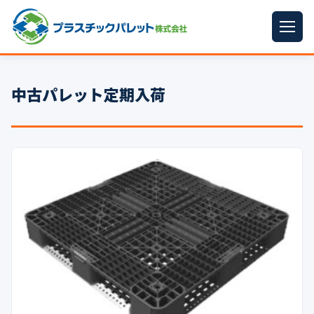
ホーム
中古パレット定期入荷
パレットサイズ
▼
プラパレット
▼
コンテナ
▼
中古パレット
再生原料
▼
梱包資材
▼
イラン情勢まとめ
▼