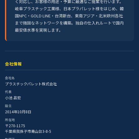
く対応し、お客様の用途・予算に最適なご提案を行います。
岐阜プラスチック工業様、日本プラパレット様をはじめ、韓
国NPC・GOLD LINE・台湾新台、東南アジア・北米欧州各社
まで強固なネットワークを構築。独自の仕入れルートで国内
最安値水準を実現します。
会社情報
会社名
プラスチックパレット株式会社
代表
小池 昌宏
設立
2014年10月8日
所在地
〒270-1175
千葉県我孫子市青山台3-8-5