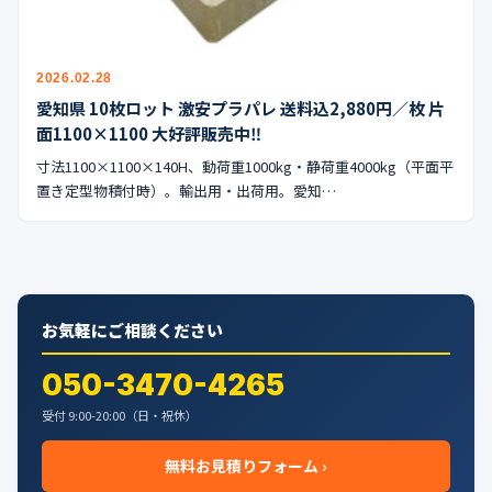
公式ブログ
会社案内
2026.02.28
愛知県 10枚ロット 激安プラパレ 送料込2,880円／枚 片
🇺🇸
🇰🇷
🇹🇼
🇻🇳
面1100×1100 大好評販売中‼︎
寸法1100×1100×140H、動荷重1000kg・静荷重4000kg（平面平
置き定型物積付時）。輸出用・出荷用。愛知…
お気軽にご相談ください
050-3470-4265
受付 9:00-20:00（日・祝休）
無料お見積りフォーム ›