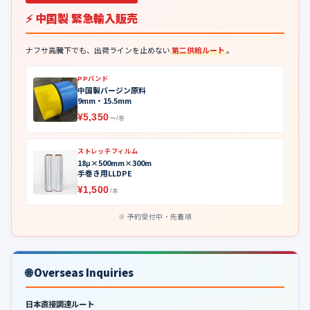
⚡ 中国製 緊急輸入販売
ナフサ高騰下でも、出荷ラインを止めない
第二供給ルート
。
PPバンド
中国製バージン原料
9mm・15.5mm
¥5,350
〜/巻
ストレッチフィルム
18μ×500mm×300m
手巻き用LLDPE
¥1,500
/本
予約受付中・先着順
🌐 Overseas Inquiries
日本直接調達ルート