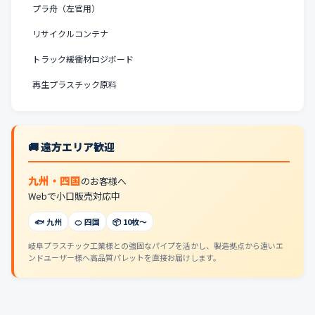
プラ舟（左官用）
リサイクルコンテナ
トラック緩衝材ロジボード
再生プラスチック原料
🚚 遠方エリア歓迎
九州・四国
のお客様へ
Webで小口販売対応中
🐟 九州
🍊 四国
📦 10枚〜
岐阜プラスチック工業様との強固なパイプを活かし、製造拠点から遠いエ
ンドユーザー様へ高品質パレットを直接お届けします。