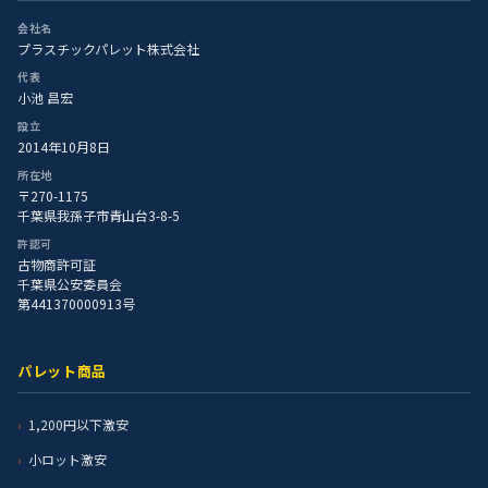
会社名
プラスチックパレット株式会社
代表
小池 昌宏
設立
2014年10月8日
所在地
〒270-1175
千葉県我孫子市青山台3-8-5
許認可
古物商許可証
千葉県公安委員会
第441370000913号
パレット商品
1,200円以下激安
小ロット激安