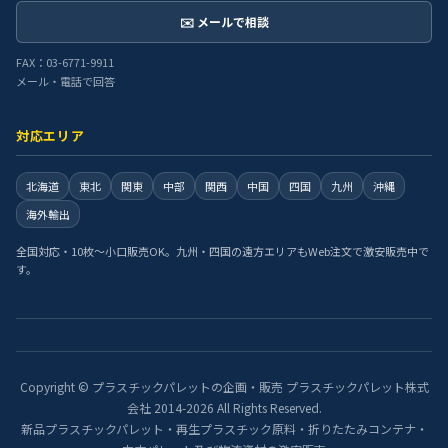
✉️ メールで相談
FAX：03-6771-9911
メール・電話で回答
対応エリア
北海道
東北
関東
中部
関西
中国
四国
九州
沖縄
海外輸出
全国対応・10枚〜小口販売OK。九州・四国の遠方エリアもWeb注文で激安販売中で
す。
Copyright © プラスチックパレットの企画・販売 プラスチックパレット株式
会社 2014-2026 All Rights Reserved.
新品プラスチックパレット・再生プラスチック原料・折りたたみコンテナ・