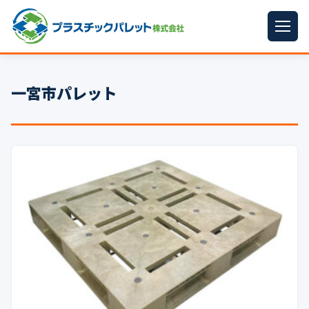
ホーム
一宮市パレット
パレットサイズ
▼
プラパレット
▼
コンテナ
▼
中古パレット
再生原料
▼
梱包資材
▼
イラン情勢まとめ
▼