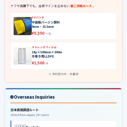
ナフサ高騰下でも、出荷ラインを止めない
第二供給ルート
。
PPバンド
中国製バージン原料
9mm・15.5mm
¥5,350
〜/巻
ストレッチフィルム
18μ×500mm×300m
手巻き用LLDPE
¥1,500
/本
予約受付中・先着順
🌐 Overseas Inquiries
日本直接調達ルート
Direct from Japan, 20+ years