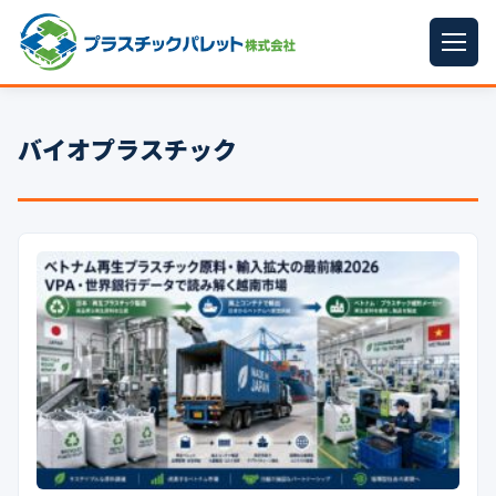
ホーム
バイオプラスチック
パレットサイズ
▼
プラパレット
▼
コンテナ
▼
中古パレット
再生原料
▼
梱包資材
▼
イラン情勢まとめ
▼