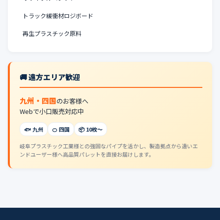
トラック緩衝材ロジボード
再生プラスチック原料
🚚 遠方エリア歓迎
九州・四国
のお客様へ
Webで小口販売対応中
🐟 九州
🍊 四国
📦 10枚〜
岐阜プラスチック工業様との強固なパイプを活かし、製造拠点から遠いエ
ンドユーザー様へ高品質パレットを直接お届けします。