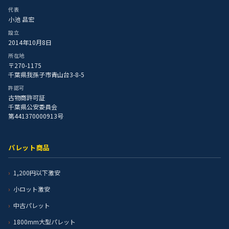
代表
小池 昌宏
設立
2014年10月8日
所在地
〒270-1175
千葉県我孫子市青山台3-8-5
許認可
古物商許可証
千葉県公安委員会
第441370000913号
パレット商品
1,200円以下激安
小ロット激安
中古パレット
1800mm大型パレット