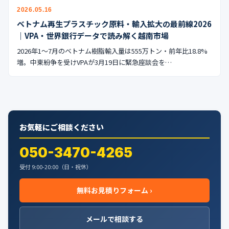
公式ブログ
2026.05.16
ベトナム再生プラスチック原料・輸入拡大の最前線2026
会社案内
｜VPA・世界銀行データで読み解く越南市場
2026年1〜7月のベトナム樹脂輸入量は555万トン・前年比18.8%
🇺🇸
🇰🇷
🇹🇼
🇻🇳
増。中東紛争を受けVPAが3月19日に緊急座談会を…
お気軽にご相談ください
050-3470-4265
受付 9:00-20:00（日・祝休）
無料お見積りフォーム ›
メールで相談する