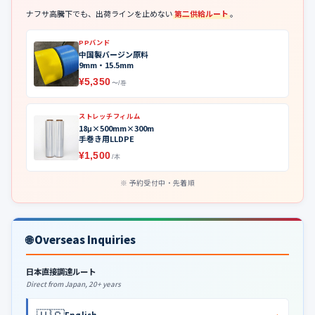
ナフサ高騰下でも、出荷ラインを止めない
第二供給ルート
。
PPバンド
中国製バージン原料
9mm・15.5mm
¥5,350
〜/巻
ストレッチフィルム
18μ×500mm×300m
手巻き用LLDPE
¥1,500
/本
予約受付中・先着順
🌐 Overseas Inquiries
日本直接調達ルート
Direct from Japan, 20+ years