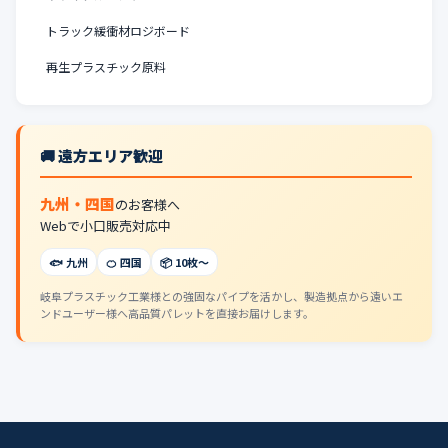
トラック緩衝材ロジボード
再生プラスチック原料
🚚 遠方エリア歓迎
九州・四国
のお客様へ
Webで小口販売対応中
🐟 九州
🍊 四国
📦 10枚〜
岐阜プラスチック工業様との強固なパイプを活かし、製造拠点から遠いエ
ンドユーザー様へ高品質パレットを直接お届けします。