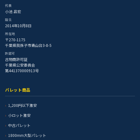
代表
小池 昌宏
設立
2014年10月8日
所在地
〒270-1175
千葉県我孫子市青山台3-8-5
許認可
古物商許可証
千葉県公安委員会
第441370000913号
パレット商品
1,200円以下激安
小ロット激安
中古パレット
1800mm大型パレット