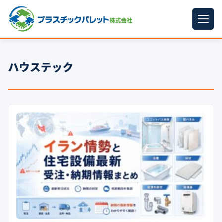
ホーム
ハウステック
パレットサイズ
▼
プラパレット
▼
コンテナ
▼
中古パレット
再生原料
▼
梱包資材
▼
イラン情勢まとめ
▼