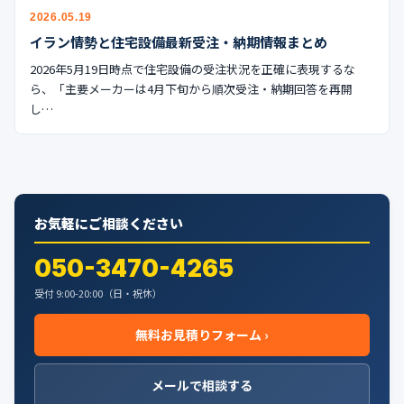
公式ブログ
2026.05.19
イラン情勢と住宅設備最新受注・納期情報まとめ
会社案内
2026年5月19日時点で住宅設備の受注状況を正確に表現するな
ら、「主要メーカーは4月下旬から順次受注・納期回答を再開
🇺🇸
🇰🇷
🇹🇼
🇻🇳
し…
お気軽にご相談ください
050-3470-4265
受付 9:00-20:00（日・祝休）
無料お見積りフォーム ›
メールで相談する