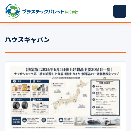
ホーム
ハウスギャバン
パレットサイズ
▼
プラパレット
▼
コンテナ
▼
中古パレット
再生原料
▼
梱包資材
▼
イラン情勢まとめ
▼