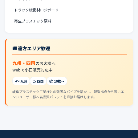
トラック緩衝材ロジボード
再生プラスチック原料
🚚 遠方エリア歓迎
九州・四国
のお客様へ
Webで小口販売対応中
🐟 九州
🍊 四国
📦 10枚〜
岐阜プラスチック工業様との強固なパイプを活かし、製造拠点から遠いエ
ンドユーザー様へ高品質パレットを直接お届けします。