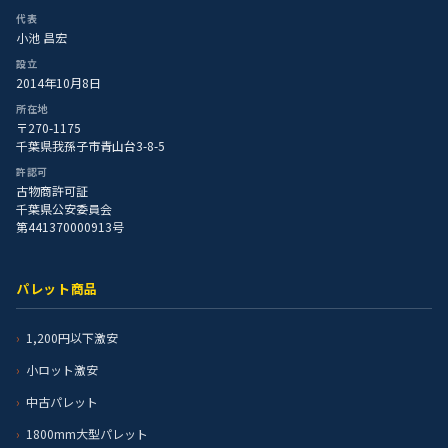
代表
小池 昌宏
設立
2014年10月8日
所在地
〒270-1175
千葉県我孫子市青山台3-8-5
許認可
古物商許可証
千葉県公安委員会
第441370000913号
パレット商品
1,200円以下激安
小ロット激安
中古パレット
1800mm大型パレット