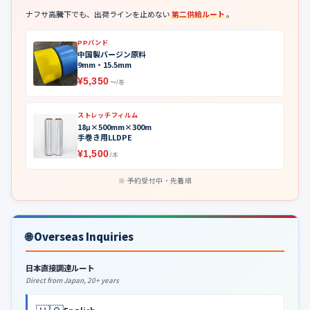
ナフサ高騰下でも、出荷ラインを止めない
第二供給ルート
。
PPバンド
中国製バージン原料
9mm・15.5mm
¥5,350
〜/巻
ストレッチフィルム
18μ×500mm×300m
手巻き用LLDPE
¥1,500
/本
予約受付中・先着順
🌐 Overseas Inquiries
日本直接調達ルート
Direct from Japan, 20+ years