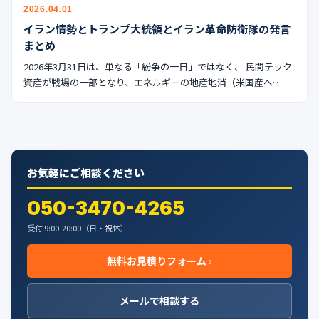
公式ブログ
2026.04.01
イラン情勢とトランプ大統領とイラン革命防衛隊の発言
会社案内
まとめ
2026年3月31日は、単なる「紛争の一日」ではなく、 民間テック
資産が戦場の一部となり、エネルギーの地産地消（米国産へ…
🇺🇸
🇰🇷
🇹🇼
🇻🇳
お気軽にご相談ください
050-3470-4265
受付 9:00-20:00（日・祝休）
無料お見積りフォーム ›
メールで相談する