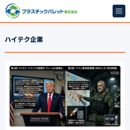
ホーム
ハイテク企業
パレットサイズ
▼
プラパレット
▼
コンテナ
▼
中古パレット
再生原料
▼
梱包資材
▼
イラン情勢まとめ
▼