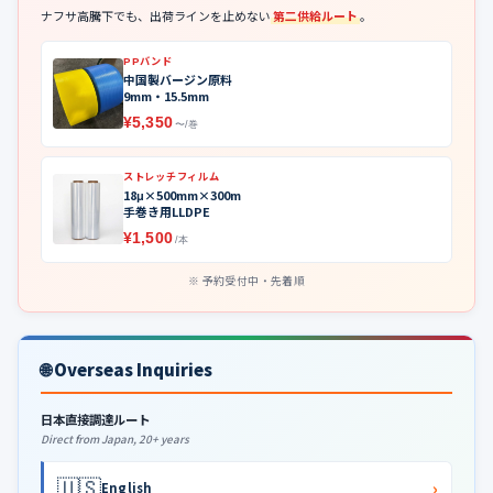
ナフサ高騰下でも、出荷ラインを止めない
第二供給ルート
。
PPバンド
中国製バージン原料
9mm・15.5mm
¥5,350
〜/巻
ストレッチフィルム
18μ×500mm×300m
手巻き用LLDPE
¥1,500
/本
予約受付中・先着順
🌐 Overseas Inquiries
日本直接調達ルート
Direct from Japan, 20+ years
🇺🇸
›
English