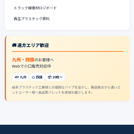
トラック緩衝材ロジボード
再生プラスチック原料
🚚 遠方エリア歓迎
九州・四国
のお客様へ
Webで小口販売対応中
🐟 九州
🍊 四国
📦 10枚〜
岐阜プラスチック工業様との強固なパイプを活かし、製造拠点から遠いエ
ンドユーザー様へ高品質パレットを直接お届けします。