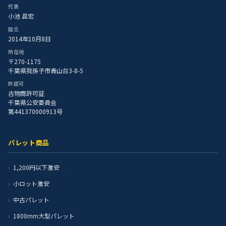
代表
小池 昌宏
設立
2014年10月8日
所在地
〒270-1175
千葉県我孫子市青山台3-8-5
許認可
古物商許可証
千葉県公安委員会
第441370000913号
パレット商品
1,200円以下激安
小ロット激安
中古パレット
1800mm大型パレット