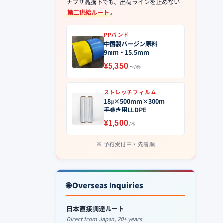
ナフサ高騰下でも、出荷ラインを止めない
第二供給ルート
。
PPバンド
中国製バージン原料
9mm・15.5mm
¥5,350
〜/巻
ストレッチフィルム
18μ×500mm×300m
手巻き用LLDPE
¥1,500
/本
予約受付中・先着順
🌐 Overseas Inquiries
日本直接調達ルート
Direct from Japan, 20+ years