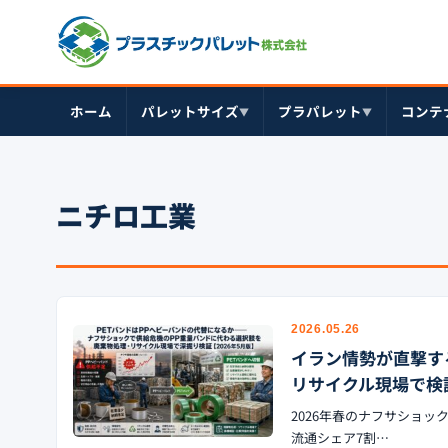
ホーム
パレットサイズ
プラパレット
コンテ
▼
▼
ニチロ工業
2026.05.26
イラン情勢が直撃す
リサイクル現場で検証
2026年春のナフサショ
流通シェア7割…