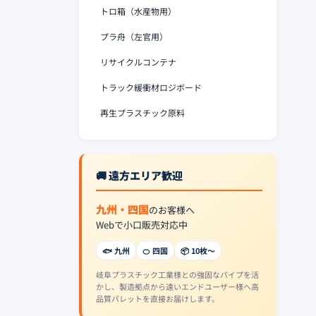
トロ箱（水産物用）
プラ舟（左官用）
リサイクルコンテナ
トラック緩衝材ロジボード
再生プラスチック原料
🚚 遠方エリア歓迎
九州・四国
のお客様へ
Webで小口販売対応中
🐟 九州
🍊 四国
📦 10枚〜
岐阜プラスチック工業様との強固なパイプを活
かし、製造拠点から遠いエンドユーザー様へ高
品質パレットを直接お届けします。