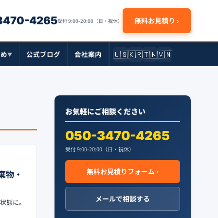
-3470-4265
無料お見積り ›
受付 9:00-20:00（日・祝休）
🇺🇸
🇰🇷
🇹🇼
🇻🇳
とめ
公式ブログ
会社案内
▼
お気軽にご相談ください
050-3470-4265
受付 9:00-20:00（日・祝休）
無料お見積りフォーム ›
棄物・
メールで相談する
ン状態に。