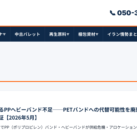
📞 050
ナ
中古パレット
再生原料
梱包資材
イラン情勢ま
▼
▼
▼
るPPヘビーバンド不足──PETバンドへの代替可能性を廃
【2026年5月】
ックでPP（ポリプロピレン）バンド・ヘビーバンドが供給危機・アロケーショ