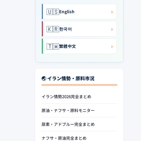
🇺🇸
›
English
🇰🇷
›
한국어
🇹🇼
›
繁體中文
🌏 イラン情勢・原料市況
イラン情勢2026完全まとめ
原油・ナフサ・原料モニター
尿素・アドブルー完全まとめ
ナフサ・原油完全まとめ