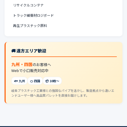
リサイクルコンテナ
トラック緩衝材ロジボード
再生プラスチック原料
🚚 遠方エリア歓迎
九州・四国
のお客様へ
Webで小口販売対応中
🐟 九州
🍊 四国
📦 10枚〜
岐阜プラスチック工業様との強固なパイプを活かし、製造拠点から遠いエ
ンドユーザー様へ高品質パレットを直接お届けします。