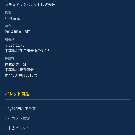
プラスチックパレット株式会社
代表
小池 昌宏
設立
2014年10月8日
所在地
〒270-1175
千葉県我孫子市青山台3-8-5
許認可
古物商許可証
千葉県公安委員会
第441370000913号
パレット商品
1,200円以下激安
小ロット激安
中古パレット