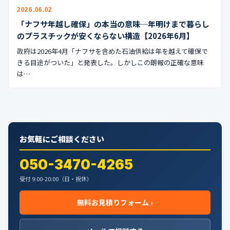
公式ブログ
2026.06.02
「ナフサ年越し確保」の本当の意味─年明けまで暮らし
会社案内
のプラスチックが安くならない構造【2026年6月】
政府は2026年4月「ナフサを含めた石油供給は年を越えて確保で
🇺🇸
🇰🇷
🇹🇼
🇻🇳
きる目途がついた」と発表した。しかしこの朗報の正確な意味
は…
お気軽にご相談ください
050-3470-4265
受付 9:00-20:00（日・祝休）
無料お見積りフォーム ›