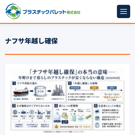
ホーム
ナフサ年越し確保
パレットサイズ
▼
プラパレット
▼
コンテナ
▼
中古パレット
再生原料
▼
梱包資材
▼
イラン情勢まとめ
▼