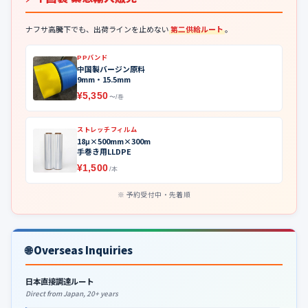
ナフサ高騰下でも、出荷ラインを止めない
第二供給ルート
。
PPバンド
中国製バージン原料
9mm・15.5mm
¥5,350
〜/巻
ストレッチフィルム
18μ×500mm×300m
手巻き用LLDPE
¥1,500
/本
予約受付中・先着順
🌐 Overseas Inquiries
日本直接調達ルート
Direct from Japan, 20+ years