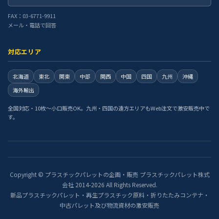
FAX：03-6771-9911
メール・電話で回答
対応エリア
北海道
東北
関東
中部
関西
中国
四国
九州
沖縄
海外輸出
全国対応・10枚〜小口販売OK。九州・四国の遠方エリアもWeb注文で激安販売中で
す。
Copyright © プラスチックパレットの企画・販売 プラスチックパレット株式
会社 2014-2026 All Rights Reserved.
新品プラスチックパレット・再生プラスチック原料・折りたたみコンテナ・
中古パレット及び物流資材の激安販売