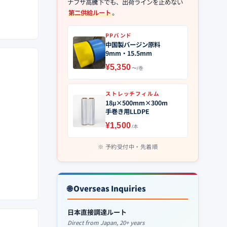
ナフサ高騰下でも、出荷ラインを止めない
第二供給ルート
。
PPバンド
中国製バージン原料
9mm・15.5mm
¥5,350
〜/巻
ストレッチフィルム
18μ×500mm×300m
手巻き用LLDPE
¥1,500
/本
予約受付中・先着順
🌐 Overseas Inquiries
日本直接調達ルート
Direct from Japan, 20+ years