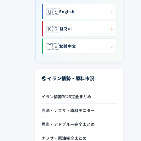
🇺🇸
›
English
🇰🇷
›
한국어
🇹🇼
›
繁體中文
🌏 イラン情勢・原料市況
イラン情勢2026完全まとめ
原油・ナフサ・原料モニター
尿素・アドブルー完全まとめ
ナフサ・原油完全まとめ