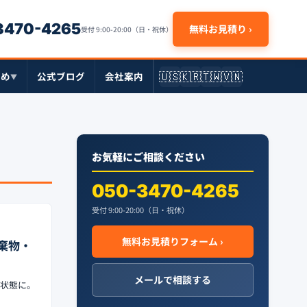
-3470-4265
無料お見積り ›
受付 9:00-20:00（日・祝休）
🇺🇸
🇰🇷
🇹🇼
🇻🇳
とめ
公式ブログ
会社案内
▼
お気軽にご相談ください
050-3470-4265
受付 9:00-20:00（日・祝休）
無料お見積りフォーム ›
棄物・
メールで相談する
ン状態に。