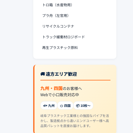
トロ箱（水産物用）
プラ舟（左官用）
リサイクルコンテナ
トラック緩衝材ロジボード
再生プラスチック原料
🚚 遠方エリア歓迎
九州・四国
のお客様へ
Webで小口販売対応中
🐟 九州
🍊 四国
📦 10枚〜
岐阜プラスチック工業様との強固なパイプを活
かし、製造拠点から遠いエンドユーザー様へ高
品質パレットを直接お届けします。