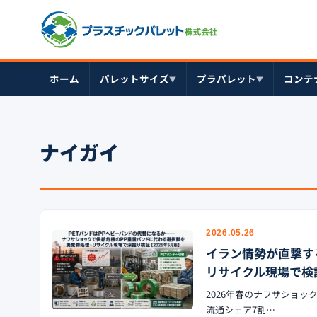
ホーム
パレットサイズ
プラパレット
コンテ
▼
▼
ナイガイ
2026.05.26
イラン情勢が直撃す
リサイクル現場で検証
2026年春のナフサショ
流通シェア7割…