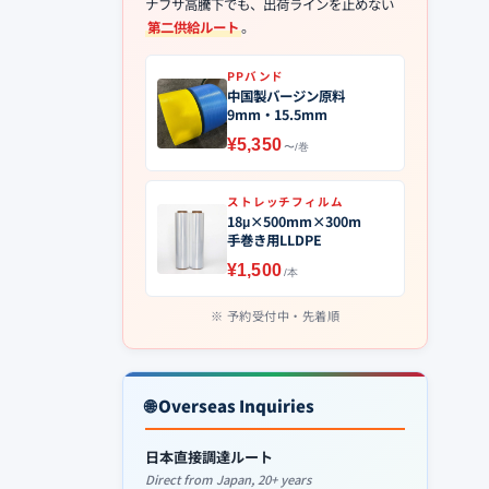
ナフサ高騰下でも、出荷ラインを止めない
第二供給ルート
。
PPバンド
中国製バージン原料
9mm・15.5mm
¥5,350
〜/巻
ストレッチフィルム
18μ×500mm×300m
手巻き用LLDPE
¥1,500
/本
予約受付中・先着順
🌐 Overseas Inquiries
日本直接調達ルート
Direct from Japan, 20+ years