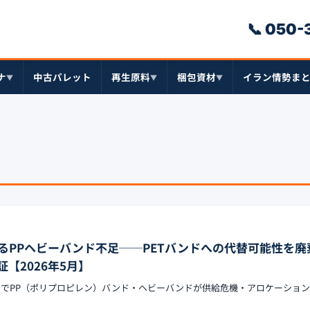
📞 050
ナ
中古パレット
再生原料
梱包資材
イラン情勢ま
▼
▼
▼
るPPヘビーバンド不足──PETバンドへの代替可能性を廃
【2026年5月】
ックでPP（ポリプロピレン）バンド・ヘビーバンドが供給危機・アロケーショ