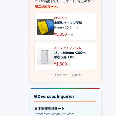
ナフサ高騰下でも、出荷ラインを止めない
第二供給ルート
。
PPバンド
中国製バージン原料
9mm・15.5mm
¥5,350
〜/巻
ストレッチフィルム
18μ×500mm×300m
手巻き用LLDPE
¥1,500
/本
予約受付中・先着順
🌐 Overseas Inquiries
日本直接調達ルート
Direct from Japan, 20+ years