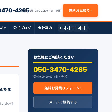
-3470-4265
無料お見積り ›
受付 9:00-20:00（日・祝休）
🇺🇸
🇰🇷
🇹🇼
🇻🇳
とめ
公式ブログ
会社案内
▼
お気軽にご相談ください
050-3470-4265
受付 9:00-20:00（日・祝休）
無料お見積りフォーム ›
るため
メールで相談する
苦の流れを