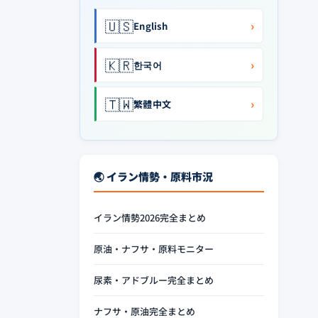
🇺🇸
›
English
🇰🇷
›
한국어
🇹🇼
›
繁體中文
🌏 イラン情勢・原料市況
イラン情勢2026完全まとめ
原油・ナフサ・原料モニター
尿素・アドブルー完全まとめ
ナフサ・原油完全まとめ