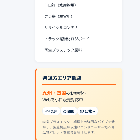
トロ箱（水産物用）
プラ舟（左官用）
リサイクルコンテナ
トラック緩衝材ロジボード
再生プラスチック原料
🚚 遠方エリア歓迎
九州・四国
のお客様へ
Webで小口販売対応中
🐟 九州
🍊 四国
📦 10枚〜
岐阜プラスチック工業様との強固なパイプを活
かし、製造拠点から遠いエンドユーザー様へ高
品質パレットを直接お届けします。