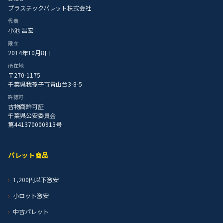
プラスチックパレット株式会社
代表
小池 昌宏
設立
2014年10月8日
所在地
〒270-1175
千葉県我孫子市青山台3-8-5
許認可
古物商許可証
千葉県公安委員会
第441370000913号
パレット商品
1,200円以下激安
小ロット激安
中古パレット