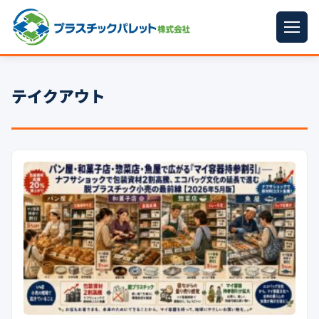
ホーム
テイクアウト
パレットサイズ
▼
プラパレット
▼
コンテナ
▼
中古パレット
再生原料
▼
梱包資材
▼
イラン情勢まとめ
▼