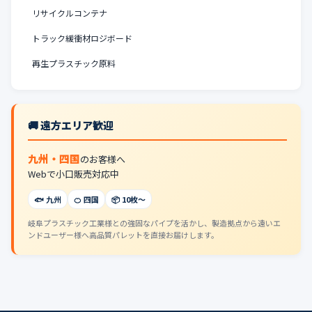
リサイクルコンテナ
トラック緩衝材ロジボード
再生プラスチック原料
🚚 遠方エリア歓迎
九州・四国
のお客様へ
Webで小口販売対応中
🐟 九州
🍊 四国
📦 10枚〜
岐阜プラスチック工業様との強固なパイプを活かし、製造拠点から遠いエ
ンドユーザー様へ高品質パレットを直接お届けします。