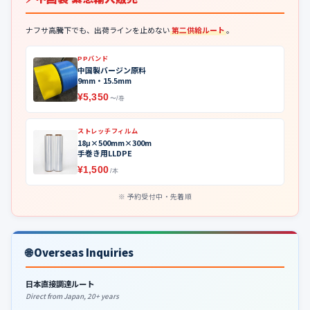
ナフサ高騰下でも、出荷ラインを止めない
第二供給ルート
。
PPバンド
中国製バージン原料
9mm・15.5mm
¥5,350
〜/巻
ストレッチフィルム
18μ×500mm×300m
手巻き用LLDPE
¥1,500
/本
予約受付中・先着順
🌐 Overseas Inquiries
日本直接調達ルート
Direct from Japan, 20+ years