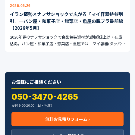
公式ブログ
2026.05.26
イラン情勢×ナフサショックで広がる「マイ容器持参割
会社案内
引」─パン屋・和菓子店・惣菜店・魚屋の脱プラ最前線
【2026年5月】
🇺🇸
🇰🇷
🇹🇼
🇻🇳
2026年春のナフサショックで食品包装資材が2割超値上げ・在庫
枯渇。パン屋・和菓子店・惣菜店・魚屋では「マイ容器(タッパ…
お気軽にご相談ください
050-3470-4265
受付 9:00-20:00（日・祝休）
無料お見積りフォーム ›