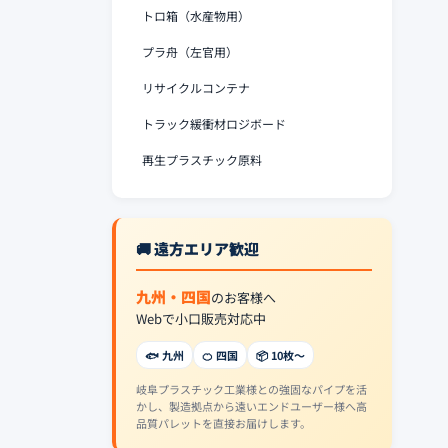
トロ箱（水産物用）
プラ舟（左官用）
リサイクルコンテナ
トラック緩衝材ロジボード
再生プラスチック原料
🚚 遠方エリア歓迎
九州・四国
のお客様へ
Webで小口販売対応中
🐟 九州
🍊 四国
📦 10枚〜
岐阜プラスチック工業様との強固なパイプを活
かし、製造拠点から遠いエンドユーザー様へ高
品質パレットを直接お届けします。