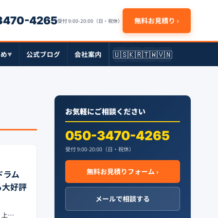
-3470-4265
無料お見積り ›
受付 9:00-20:00（日・祝休）
🇺🇸
🇰🇷
🇹🇼
🇻🇳
とめ
公式ブログ
会社案内
▼
お気軽にご相談ください
050-3470-4265
受付 9:00-20:00（日・祝休）
無料お見積りフォーム ›
ドラム
も大好評
メールで相談する
。上…