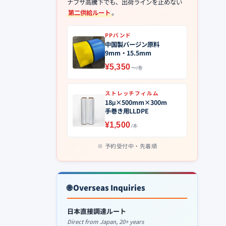
ナフサ高騰下でも、出荷ラインを止めない
第二供給ルート
。
PPバンド
中国製バージン原料
9mm・15.5mm
¥5,350
〜/巻
ストレッチフィルム
18μ×500mm×300m
手巻き用LLDPE
¥1,500
/本
予約受付中・先着順
🌐 Overseas Inquiries
日本直接調達ルート
Direct from Japan, 20+ years