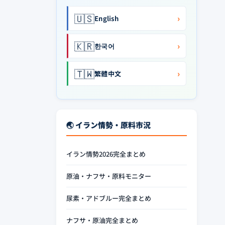
🇺🇸
›
English
🇰🇷
›
한국어
🇹🇼
›
繁體中文
🌏 イラン情勢・原料市況
イラン情勢2026完全まとめ
原油・ナフサ・原料モニター
尿素・アドブルー完全まとめ
ナフサ・原油完全まとめ