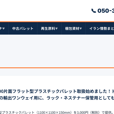
📞 050
ナ
中古パレット
再生原料
梱包資材
イラン情勢ま
▼
▼
▼
×1100片面フラット型プラスチックパレット取扱始めました！
の輸出ワンウェイ用に、ラック・ネステナー保管用として
ト型プラスチックパレット（1100×1100×150mm）を3,000円（税別）で提供