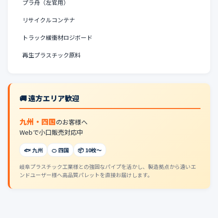
プラ舟（左官用）
リサイクルコンテナ
トラック緩衝材ロジボード
再生プラスチック原料
🚚 遠方エリア歓迎
九州・四国
のお客様へ
Webで小口販売対応中
🐟 九州
🍊 四国
📦 10枚〜
岐阜プラスチック工業様との強固なパイプを活かし、製造拠点から遠いエ
ンドユーザー様へ高品質パレットを直接お届けします。