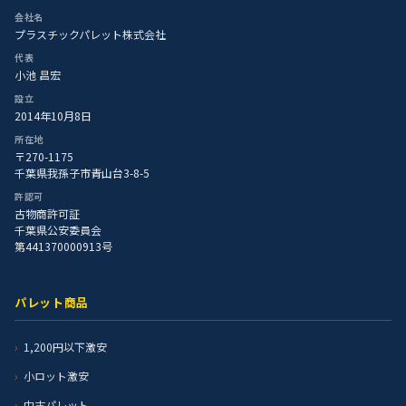
会社名
プラスチックパレット株式会社
代表
小池 昌宏
設立
2014年10月8日
所在地
〒270-1175
千葉県我孫子市青山台3-8-5
許認可
古物商許可証
千葉県公安委員会
第441370000913号
パレット商品
1,200円以下激安
小ロット激安
中古パレット