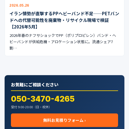
公式ブログ
2026.05.26
イラン情勢が直撃するPPヘビーバンド不足──PETバン
会社案内
ドへの代替可能性を廃棄物・リサイクル現場で検証
【2026年5月】
🇺🇸
🇰🇷
🇹🇼
🇻🇳
2026年春のナフサショックでPP（ポリプロピレン）バンド・ヘ
ビーバンドが供給危機・アロケーション状態に。流通シェア7
割…
お気軽にご相談ください
050-3470-4265
受付 9:00-20:00（日・祝休）
無料お見積りフォーム ›