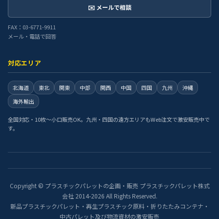
✉️ メールで相談
FAX：03-6771-9911
メール・電話で回答
対応エリア
北海道
東北
関東
中部
関西
中国
四国
九州
沖縄
海外輸出
全国対応・10枚〜小口販売OK。九州・四国の遠方エリアもWeb注文で激安販売中で
す。
Copyright © プラスチックパレットの企画・販売 プラスチックパレット株式
会社 2014-2026 All Rights Reserved.
新品プラスチックパレット・再生プラスチック原料・折りたたみコンテナ・
中古パレット及び物流資材の激安販売