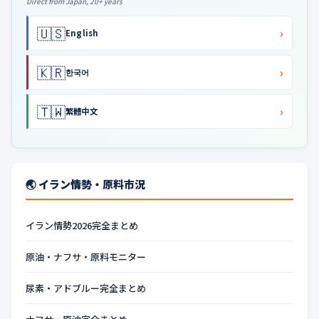
Direct from Japan, 20+ years
🇺🇸
›
English
🇰🇷
›
한국어
🇹🇼
›
繁體中文
🌏 イラン情勢・原料市況
イラン情勢2026完全まとめ
原油・ナフサ・原料モニター
尿素・アドブルー完全まとめ