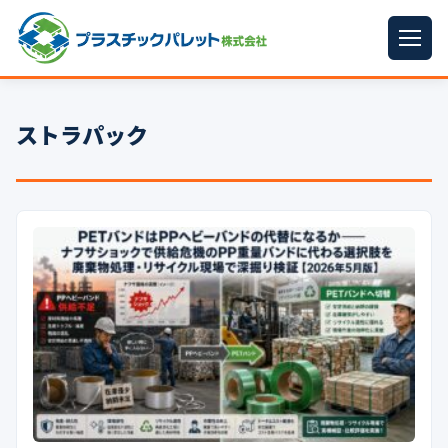
ホーム
ストラパック
パレットサイズ
▼
プラパレット
▼
コンテナ
▼
中古パレット
再生原料
▼
梱包資材
▼
イラン情勢まとめ
▼