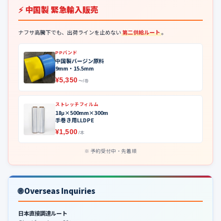
⚡ 中国製 緊急輸入販売
ナフサ高騰下でも、出荷ラインを止めない
第二供給ルート
。
PPバンド
中国製バージン原料
9mm・15.5mm
¥5,350
〜/巻
ストレッチフィルム
18μ×500mm×300m
手巻き用LLDPE
¥1,500
/本
予約受付中・先着順
🌐 Overseas Inquiries
日本直接調達ルート