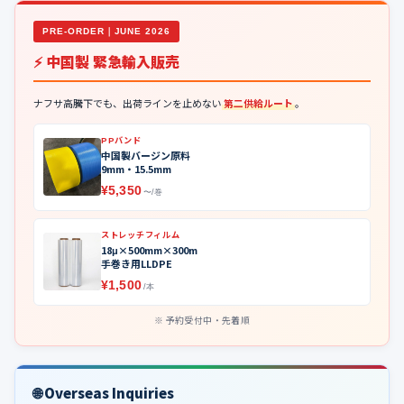
PRE-ORDER｜JUNE 2026
⚡ 中国製 緊急輸入販売
ナフサ高騰下でも、出荷ラインを止めない
第二供給ルート
。
PPバンド
中国製バージン原料
9mm・15.5mm
¥5,350
〜/巻
ストレッチフィルム
18μ×500mm×300m
手巻き用LLDPE
¥1,500
/本
予約受付中・先着順
🌐 Overseas Inquiries