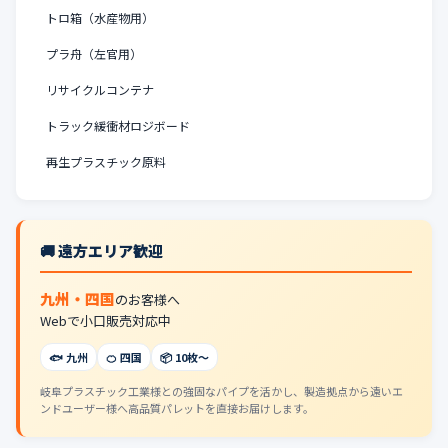
トロ箱（水産物用）
プラ舟（左官用）
リサイクルコンテナ
トラック緩衝材ロジボード
再生プラスチック原料
🚚 遠方エリア歓迎
九州・四国
のお客様へ
Webで小口販売対応中
🐟 九州
🍊 四国
📦 10枚〜
岐阜プラスチック工業様との強固なパイプを活かし、製造拠点から遠いエ
ンドユーザー様へ高品質パレットを直接お届けします。