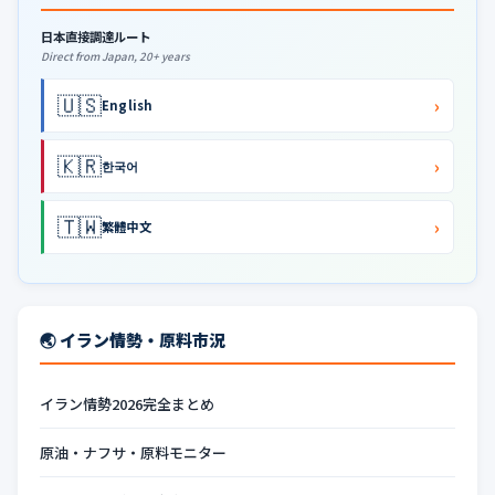
日本直接調達ルート
Direct from Japan, 20+ years
🇺🇸
›
English
🇰🇷
›
한국어
🇹🇼
›
繁體中文
🌏 イラン情勢・原料市況
イラン情勢2026完全まとめ
原油・ナフサ・原料モニター