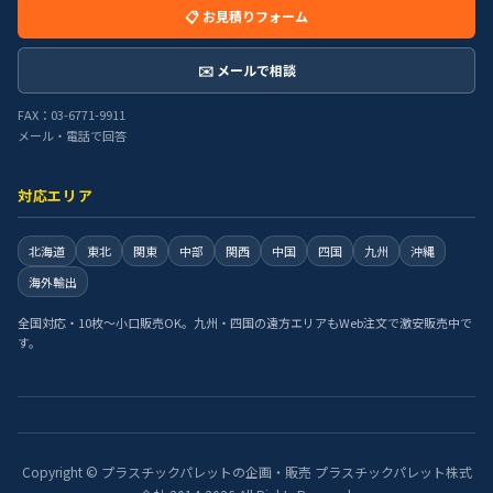
📋 お見積りフォーム
✉️ メールで相談
FAX：03-6771-9911
メール・電話で回答
対応エリア
北海道
東北
関東
中部
関西
中国
四国
九州
沖縄
海外輸出
全国対応・10枚〜小口販売OK。九州・四国の遠方エリアもWeb注文で激安販売中で
す。
Copyright © プラスチックパレットの企画・販売 プラスチックパレット株式