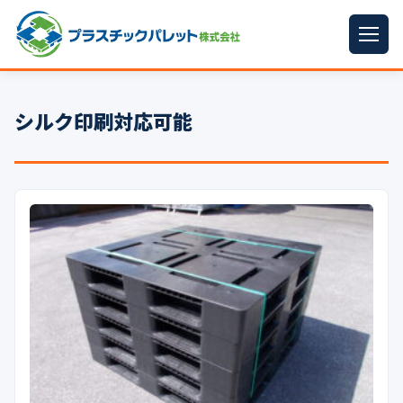
ホーム
シルク印刷対応可能
パレットサイズ
▼
プラパレット
▼
コンテナ
▼
中古パレット
再生原料
▼
梱包資材
▼
イラン情勢まとめ
▼