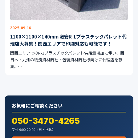
公式ブログ
会社案内
2025.09.16
🇺🇸
🇰🇷
🇹🇼
🇻🇳
1100×1100×140mm 激安R-1プラスチックパレット代
理店大募集！関西エリアで印刷対応も可能です！
関西エリアでのR-1プラスチックパレット供給量増加に伴い、西
日本・九州の物流資材商社・包装資材商社様向けに代理店を募
集。…
お気軽にご相談ください
050-3470-4265
受付 9:00-20:00（日・祝休）