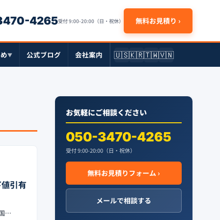
-3470-4265
無料お見積り ›
受付 9:00-20:00（日・祝休）
🇺🇸
🇰🇷
🇹🇼
🇻🇳
とめ
公式ブログ
会社案内
▼
お気軽にご相談ください
050-3470-4265
受付 9:00-20:00（日・祝休）
無料お見積りフォーム ›
以下値引有
メールで相談する
全国…