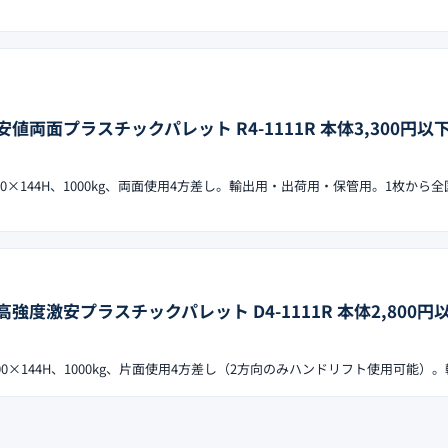
界最安値両面プラスチックパレット R4-1111R 本体3,300円
×1100×144H、1000kg、両面使用4方差し。輸出用・出荷用・保管用。1枚から
面型高強度激安プラスチックパレット D4-1111R 本体2,800
×1100×144H、1000kg、片面使用4方差し（2方向のみハンドリフト使用可能）