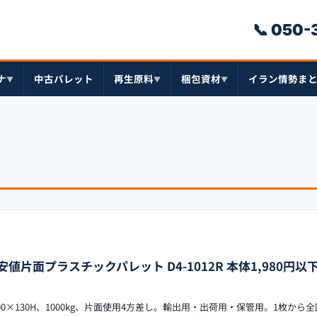
📞 050
ナ
中古パレット
再生原料
梱包資材
イラン情勢ま
▼
▼
▼
界最安値片面プラスチックパレット D4-1012R 本体1,980円
×1200×130H、1000kg、片面使用4方差し。輸出用・出荷用・保管用。1枚から