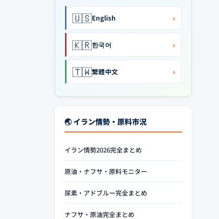
🇺🇸
›
English
🇰🇷
›
한국어
🇹🇼
›
繁體中文
🌏 イラン情勢・原料市況
イラン情勢2026完全まとめ
原油・ナフサ・原料モニター
尿素・アドブルー完全まとめ
ナフサ・原油完全まとめ