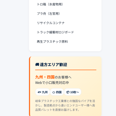
トロ箱（水産物用）
プラ舟（左官用）
リサイクルコンテナ
トラック緩衝材ロジボード
再生プラスチック原料
🚚 遠方エリア歓迎
九州・四国
のお客様へ
Webで小口販売対応中
🐟 九州
🍊 四国
📦 10枚〜
岐阜プラスチック工業様との強固なパイプを活
かし、製造拠点から遠いエンドユーザー様へ高
品質パレットを直接お届けします。