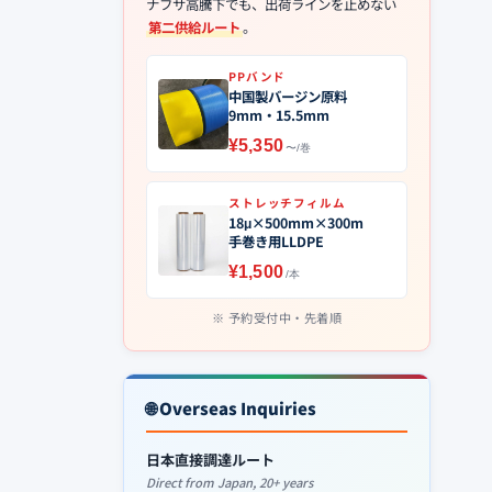
ナフサ高騰下でも、出荷ラインを止めない
第二供給ルート
。
PPバンド
中国製バージン原料
9mm・15.5mm
¥5,350
〜/巻
ストレッチフィルム
18μ×500mm×300m
手巻き用LLDPE
¥1,500
/本
予約受付中・先着順
🌐 Overseas Inquiries
日本直接調達ルート
Direct from Japan, 20+ years