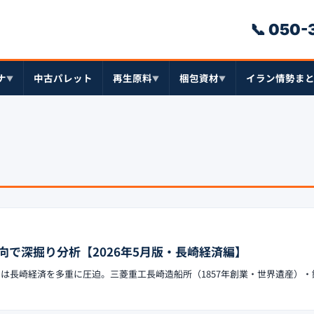
📞 050
ナ
中古パレット
再生原料
梱包資材
イラン情勢ま
▼
▼
▼
向で深掘り分析【2026年5月版・長崎経済編】
ックは長崎経済を多重に圧迫。三菱重工長崎造船所（1857年創業・世界遺産）