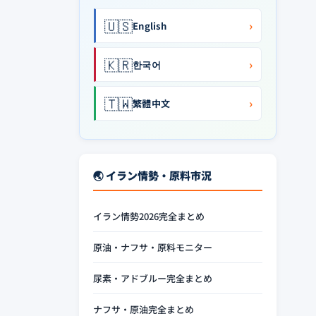
🇺🇸
›
English
🇰🇷
›
한국어
🇹🇼
›
繁體中文
🌏 イラン情勢・原料市況
イラン情勢2026完全まとめ
原油・ナフサ・原料モニター
尿素・アドブルー完全まとめ
ナフサ・原油完全まとめ