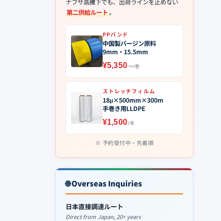
ナフサ高騰下でも、出荷ラインを止めない
第二供給ルート
。
PPバンド
中国製バージン原料
9mm・15.5mm
¥5,350
〜/巻
ストレッチフィルム
18μ×500mm×300m
手巻き用LLDPE
¥1,500
/本
予約受付中・先着順
🌐 Overseas Inquiries
日本直接調達ルート
Direct from Japan, 20+ years