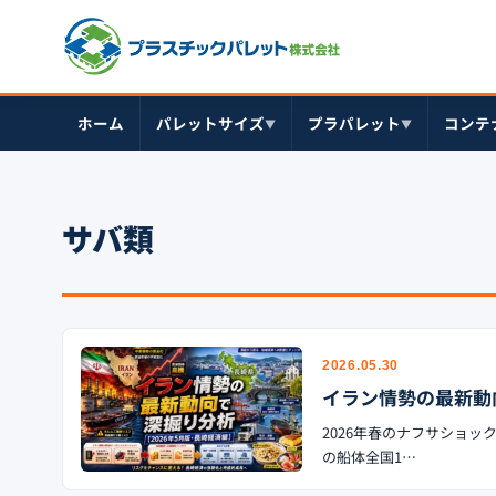
ホーム
パレットサイズ
プラパレット
コンテ
▼
▼
サバ類
2026.05.30
イラン情勢の最新動
2026年春のナフサショ
の船体全国1…