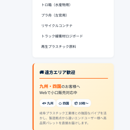
トロ箱（水産物用）
プラ舟（左官用）
リサイクルコンテナ
トラック緩衝材ロジボード
再生プラスチック原料
🚚 遠方エリア歓迎
九州・四国
のお客様へ
Webで小口販売対応中
🐟 九州
🍊 四国
📦 10枚〜
岐阜プラスチック工業様との強固なパイプを活
かし、製造拠点から遠いエンドユーザー様へ高
品質パレットを直接お届けします。