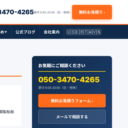
-3470-4265
無料お見積り ›
受付 9:00-20:00（日・祝休）
🇺🇸
🇰🇷
🇹🇼
🇻🇳
とめ
公式ブログ
会社案内
▼
お気軽にご相談ください
050-3470-4265
受付 9:00-20:00（日・祝休）
無料お見積りフォーム ›
・鋼製船舶
メールで相談する