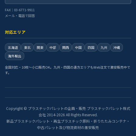
FAX：03-6771-9911
メール・電話で回答
対応エリア
北海道
東北
関東
中部
関西
中国
四国
九州
沖縄
海外輸出
全国対応・10枚〜小口販売OK。九州・四国の遠方エリアもWeb注文で激安販売中で
す。
Copyright © プラスチックパレットの企画・販売 プラスチックパレット株式
会社 2014-2026 All Rights Reserved.
新品プラスチックパレット・再生プラスチック原料・折りたたみコンテナ・
中古パレット及び物流資材の激安販売