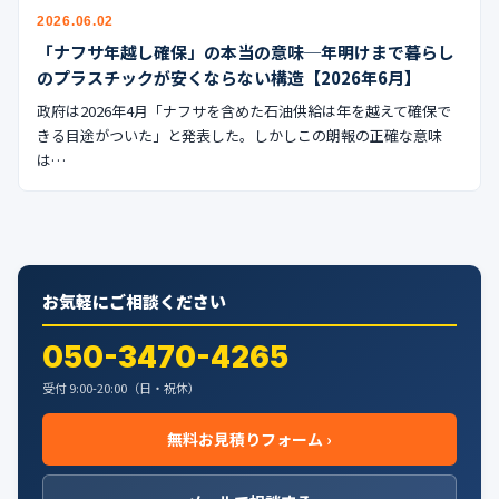
公式ブログ
2026.06.02
「ナフサ年越し確保」の本当の意味─年明けまで暮らし
会社案内
のプラスチックが安くならない構造【2026年6月】
政府は2026年4月「ナフサを含めた石油供給は年を越えて確保で
🇺🇸
🇰🇷
🇹🇼
🇻🇳
きる目途がついた」と発表した。しかしこの朗報の正確な意味
は…
お気軽にご相談ください
050-3470-4265
受付 9:00-20:00（日・祝休）
無料お見積りフォーム ›