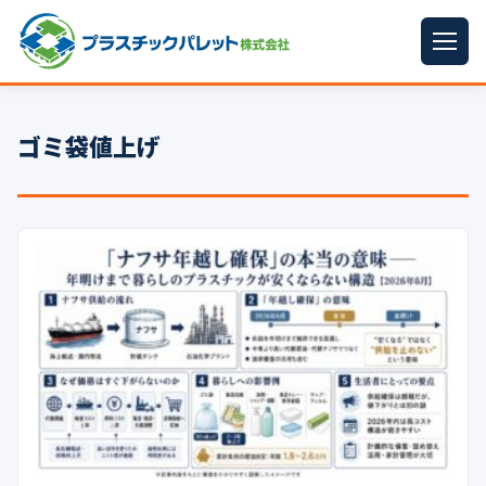
ホーム
ゴミ袋値上げ
パレットサイズ
▼
プラパレット
▼
コンテナ
▼
中古パレット
再生原料
▼
梱包資材
▼
イラン情勢まとめ
▼