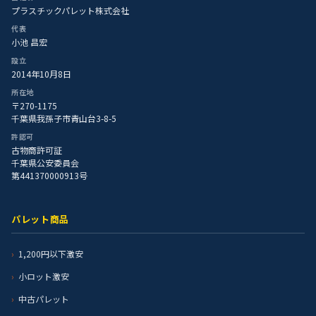
プラスチックパレット株式会社
代表
小池 昌宏
設立
2014年10月8日
所在地
〒270-1175
千葉県我孫子市青山台3-8-5
許認可
古物商許可証
千葉県公安委員会
第441370000913号
パレット商品
1,200円以下激安
小ロット激安
中古パレット