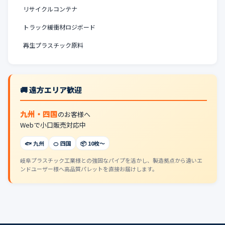
リサイクルコンテナ
トラック緩衝材ロジボード
再生プラスチック原料
🚚 遠方エリア歓迎
九州・四国
のお客様へ
Webで小口販売対応中
🐟 九州
🍊 四国
📦 10枚〜
岐阜プラスチック工業様との強固なパイプを活かし、製造拠点から遠いエ
ンドユーザー様へ高品質パレットを直接お届けします。