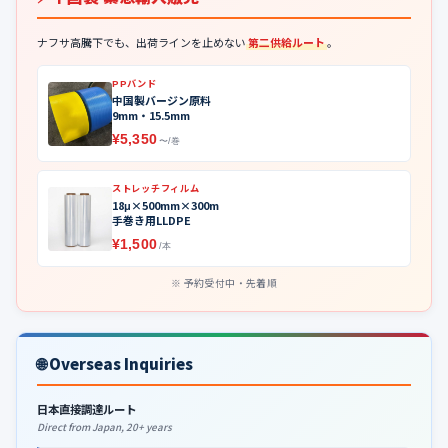
ナフサ高騰下でも、出荷ラインを止めない
第二供給ルート
。
PPバンド
中国製バージン原料
9mm・15.5mm
¥5,350
〜/巻
ストレッチフィルム
18μ×500mm×300m
手巻き用LLDPE
¥1,500
/本
予約受付中・先着順
🌐 Overseas Inquiries
日本直接調達ルート
Direct from Japan, 20+ years