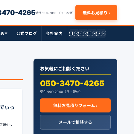
-3470-4265
無料お見積り ›
受付 9:00-20:00（日・祝休）
🇺🇸
🇰🇷
🇹🇼
🇻🇳
とめ
公式ブログ
会社案内
▼
お気軽にご相談ください
050-3470-4265
受付 9:00-20:00（日・祝休）
無料お見積りフォーム ›
らでぃっ
メールで相談する
ンク廃止、