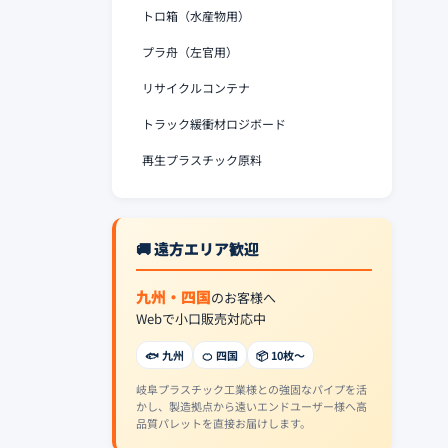
トロ箱（水産物用）
プラ舟（左官用）
リサイクルコンテナ
トラック緩衝材ロジボード
再生プラスチック原料
🚚 遠方エリア歓迎
九州・四国
のお客様へ
Webで小口販売対応中
🐟 九州
🍊 四国
📦 10枚〜
岐阜プラスチック工業様との強固なパイプを活
かし、製造拠点から遠いエンドユーザー様へ高
品質パレットを直接お届けします。