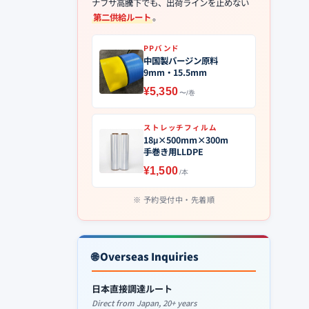
ナフサ高騰下でも、出荷ラインを止めない
第二供給ルート
。
PPバンド
中国製バージン原料
9mm・15.5mm
¥5,350
〜/巻
ストレッチフィルム
18μ×500mm×300m
手巻き用LLDPE
¥1,500
/本
予約受付中・先着順
🌐 Overseas Inquiries
日本直接調達ルート
Direct from Japan, 20+ years