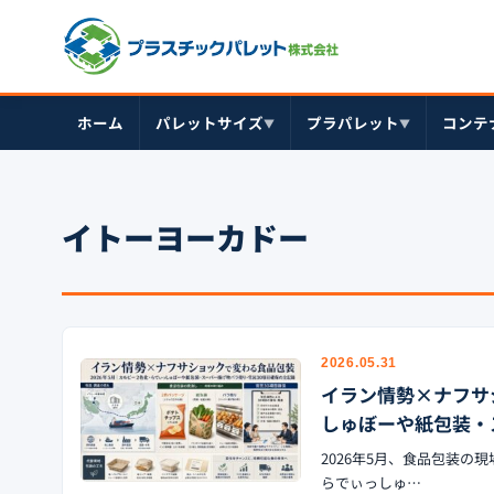
ホーム
パレットサイズ
プラパレット
コンテ
▼
▼
イトーヨーカドー
2026.05.31
イラン情勢×ナフサ
しゅぼーや紙包装・
2026年5月、食品包装
らでぃっしゅ…