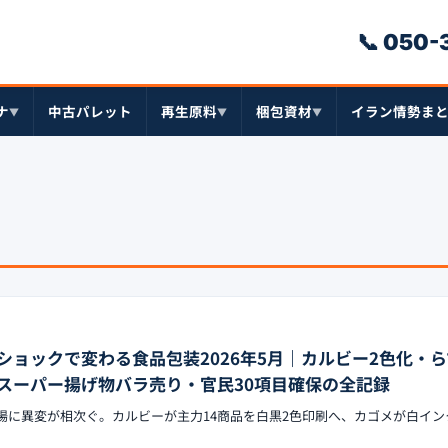
📞 050
ナ
中古パレット
再生原料
梱包資材
イラン情勢ま
▼
▼
▼
ショックで変わる食品包装2026年5月｜カルビー2色化・
スーパー揚げ物バラ売り・官民30項目確保の全記録
の現場に異変が相次ぐ。カルビーが主力14商品を白黒2色印刷へ、カゴメが白イ