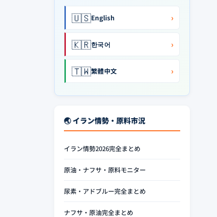
🇺🇸
›
English
🇰🇷
›
한국어
🇹🇼
›
繁體中文
🌏 イラン情勢・原料市況
イラン情勢2026完全まとめ
原油・ナフサ・原料モニター
尿素・アドブルー完全まとめ
ナフサ・原油完全まとめ