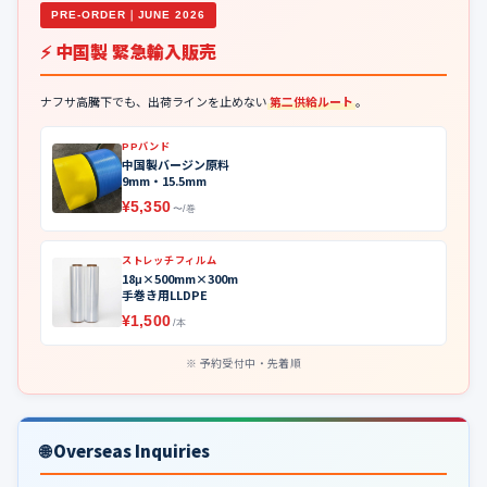
PRE-ORDER｜JUNE 2026
⚡ 中国製 緊急輸入販売
ナフサ高騰下でも、出荷ラインを止めない
第二供給ルート
。
PPバンド
中国製バージン原料
9mm・15.5mm
¥5,350
〜/巻
ストレッチフィルム
18μ×500mm×300m
手巻き用LLDPE
¥1,500
/本
予約受付中・先着順
🌐 Overseas Inquiries