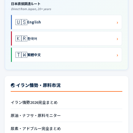
日本直接調達ルート
Direct from Japan, 20+ years
🇺🇸
›
English
🇰🇷
›
한국어
🇹🇼
›
繁體中文
🌏 イラン情勢・原料市況
イラン情勢2026完全まとめ
原油・ナフサ・原料モニター
尿素・アドブルー完全まとめ