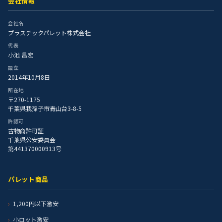
会社情報
会社名
プラスチックパレット株式会社
代表
小池 昌宏
設立
2014年10月8日
所在地
〒270-1175
千葉県我孫子市青山台3-8-5
許認可
古物商許可証
千葉県公安委員会
第441370000913号
パレット商品
1,200円以下激安
小ロット激安