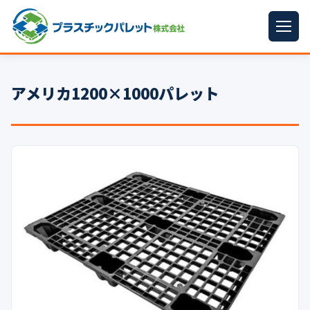
ホーム
アメリカ1200×1000パレット
パレットサイズ
▼
プラパレット
▼
コンテナ
▼
中古パレット
再生原料
▼
梱包資材
▼
イラン情勢まとめ
▼