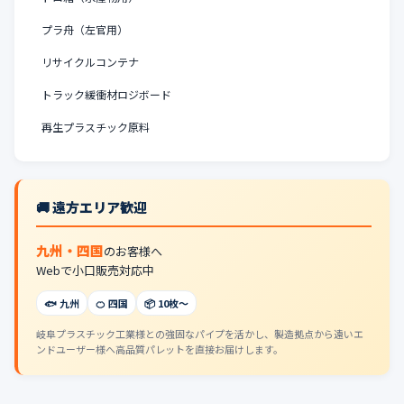
プラ舟（左官用）
リサイクルコンテナ
トラック緩衝材ロジボード
再生プラスチック原料
🚚 遠方エリア歓迎
九州・四国
のお客様へ
Webで小口販売対応中
🐟 九州
🍊 四国
📦 10枚〜
岐阜プラスチック工業様との強固なパイプを活かし、製造拠点から遠いエ
ンドユーザー様へ高品質パレットを直接お届けします。