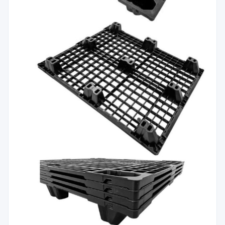
公式ブログ
会社案内
🇺🇸
🇰🇷
🇹🇼
🇻🇳